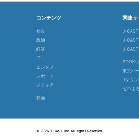
コンテンツ
関連サ
社会
J-CAS
政治
J-CAS
経済
J-CA
IT
BOOK
エンタメ
東京バ
スポーツ
Jタウン
メディア
ゼロま
動画
© 2026 J-CAST, Inc. All Rights Reserved.