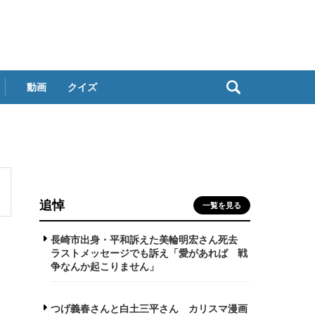
動画
クイズ
追悼
一覧を見る
長崎市出身・平和訴えた美輪明宏さん死去
ラストメッセージでも訴え「愛があれば 戦
争なんか起こりません」
つげ義春さんと白土三平さん カリスマ漫画