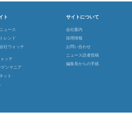
イト
サイトについて
Tニュース
会社案内
Tトレンド
採用情報
ST会社ウォッチ
お問い合わせ
ニュース読者投稿
ウォッチ
編集長からの手紙
ーゲンマニア
ネット
る