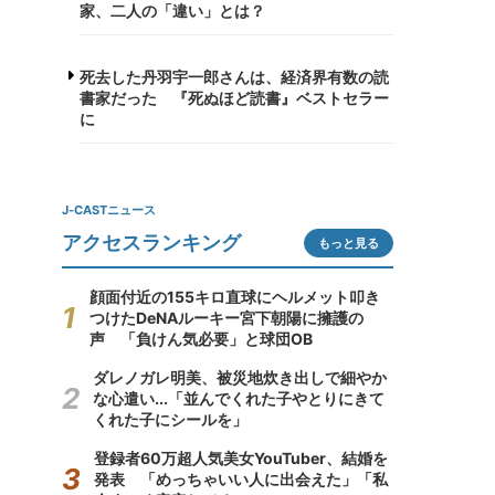
家、二人の「違い」とは？
死去した丹羽宇一郎さんは、経済界有数の読
書家だった 『死ぬほど読書』ベストセラー
に
J-CASTニュース
アクセスランキング
もっと見る
顔面付近の155キロ直球にヘルメット叩き
つけたDeNAルーキー宮下朝陽に擁護の
声 「負けん気必要」と球団OB
ダレノガレ明美、被災地炊き出しで細やか
な心遣い...「並んでくれた子やとりにきて
くれた子にシールを」
登録者60万超人気美女YouTuber、結婚を
発表 「めっちゃいい人に出会えた」「私