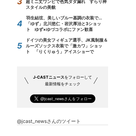
超ミニ丈ワンピで色気ダダ漏れ すらり神
スタイルの美貌
羽生結弦、美しいブルー基調の衣装で...
「ゆず」北川悠仁・岩沢厚治と3ショッ
ト ゆず×ゆづコラボにファン歓喜
ドイツの美女フィギュア選手、JK風制服＆
ルーズソックス衣装で「激カワ」ショッ
ト 「りくりゅう」アイスショーで
J-CASTニュース
をフォローして
最新情報をチェック
@jcast_newsさんのツイート