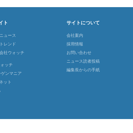
イト
サイトについて
Tニュース
会社案内
Tトレンド
採用情報
ST会社ウォッチ
お問い合わせ
ニュース読者投稿
ウォッチ
編集長からの手紙
ーゲンマニア
ネット
る