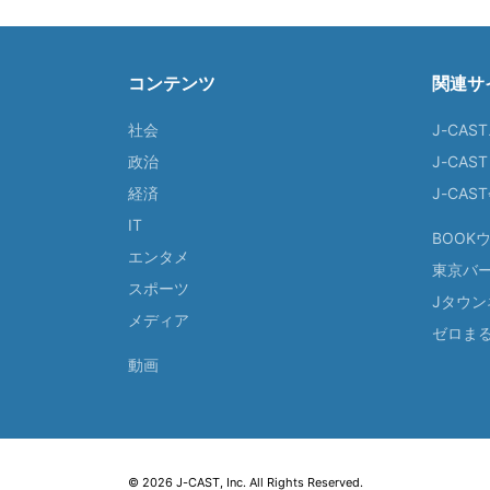
コンテンツ
関連サ
社会
J-CAS
政治
J-CAS
経済
J-CA
IT
BOOK
エンタメ
東京バ
スポーツ
Jタウン
メディア
ゼロま
動画
© 2026 J-CAST, Inc. All Rights Reserved.