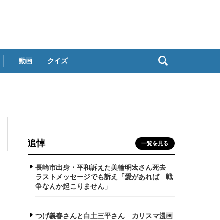
動画
クイズ
追悼
一覧を見る
長崎市出身・平和訴えた美輪明宏さん死去
ラストメッセージでも訴え「愛があれば 戦
争なんか起こりません」
つげ義春さんと白土三平さん カリスマ漫画