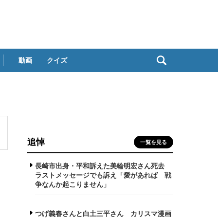
動画
クイズ
追悼
一覧を見る
長崎市出身・平和訴えた美輪明宏さん死去
ラストメッセージでも訴え「愛があれば 戦
争なんか起こりません」
つげ義春さんと白土三平さん カリスマ漫画