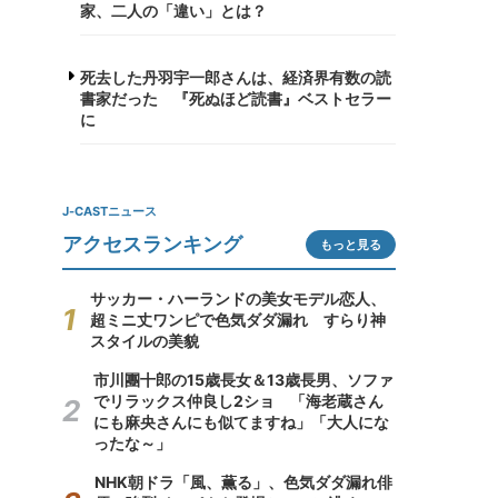
家、二人の「違い」とは？
死去した丹羽宇一郎さんは、経済界有数の読
書家だった 『死ぬほど読書』ベストセラー
に
J-CASTニュース
アクセスランキング
もっと見る
サッカー・ハーランドの美女モデル恋人、
超ミニ丈ワンピで色気ダダ漏れ すらり神
スタイルの美貌
市川團十郎の15歳長女＆13歳長男、ソファ
でリラックス仲良し2ショ 「海老蔵さん
にも麻央さんにも似てますね」「大人にな
ったな～」
NHK朝ドラ「風、薫る」、色気ダダ漏れ俳