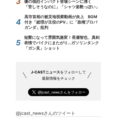
優の強烈インパクト登場シーンに沸く
「苦しそうなのに」「シャツ姿艶っぽい」
高市首相の被災地視察動画が炎上 BGM
付き「総理が主役のPV」に「政権プロパ
ガンダ」批判
短髪になって雰囲気激変！長瀬智也、真剣
表情でバイクにまたがり...ガソリンタンク
「ガン見」ショット
J-CASTニュース
をフォローして
最新情報をチェック
@jcast_newsさんのツイート