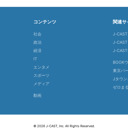
コンテンツ
関連サ
社会
J-CAS
政治
J-CAS
経済
J-CA
IT
BOOK
エンタメ
東京バ
スポーツ
Jタウン
メディア
ゼロま
動画
© 2026 J-CAST, Inc. All Rights Reserved.