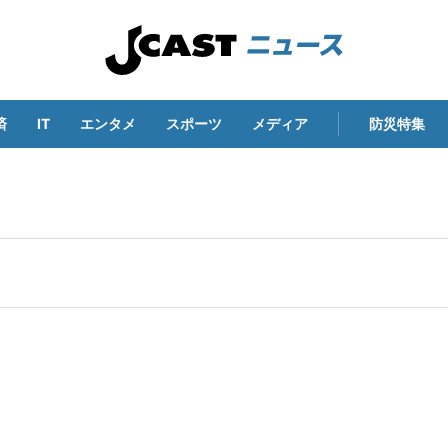
済
IT
エンタメ
スポーツ
メディア
防災特集