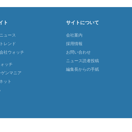
イト
サイトについて
Tニュース
会社案内
Tトレンド
採用情報
ST会社ウォッチ
お問い合わせ
ニュース読者投稿
ウォッチ
編集長からの手紙
ーゲンマニア
ネット
る