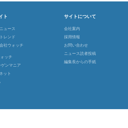
イト
サイトについて
Tニュース
会社案内
Tトレンド
採用情報
ST会社ウォッチ
お問い合わせ
ニュース読者投稿
ウォッチ
編集長からの手紙
ーゲンマニア
ネット
る