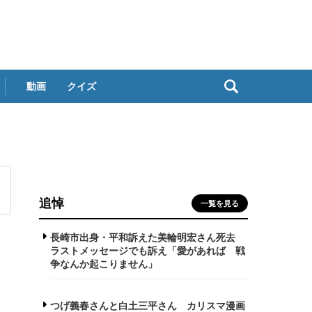
動画
クイズ
追悼
一覧を見る
長崎市出身・平和訴えた美輪明宏さん死去
ラストメッセージでも訴え「愛があれば 戦
争なんか起こりません」
つげ義春さんと白土三平さん カリスマ漫画