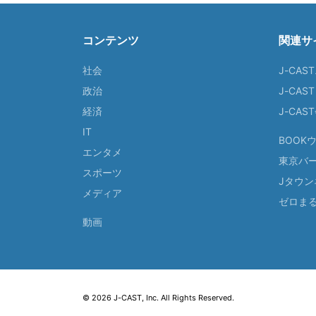
コンテンツ
関連サ
社会
J-CAS
政治
J-CAS
経済
J-CA
IT
BOOK
エンタメ
東京バ
スポーツ
Jタウン
メディア
ゼロま
動画
© 2026 J-CAST, Inc. All Rights Reserved.