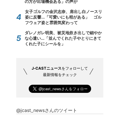
の方が出場機会ある」の声が
女子ゴルフの金沢志奈、肩出し白ノースリ
姿に反響...「可愛いにも程がある」 ゴル
フウェア姿と雰囲気変わって
ダレノガレ明美、被災地炊き出しで細やか
な心遣い...「並んでくれた子やとりにきて
くれた子にシールを」
J-CASTニュース
をフォローして
最新情報をチェック
@jcast_newsさんのツイート