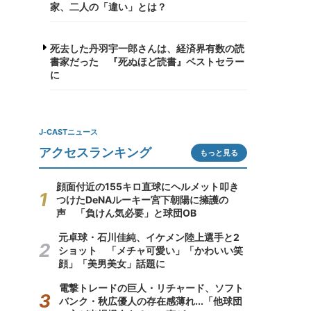
家、二人の「違い」とは？
死去した丹羽宇一郎さんは、経済界有数の読
書家だった 『死ぬほど読書』ベストセラー
に
J-CASTニュース
アクセスランキング
もっと見る
顔面付近の155キロ直球にヘルメット叩き
つけたDeNAルーキー宮下朝陽に擁護の
声 「負けん気必要」と球団OB
元卓球・石川佳純、イケメン陸上選手と2
ショット 「メチャ可愛い」「かわいい笑
顔」「美男美女」話題に
電撃トレードの巨人・リチャード、ソフト
バンク・秋広優人の存在感薄れ...「他球団