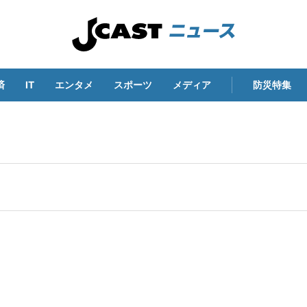
済
IT
エンタメ
スポーツ
メディア
防災特集