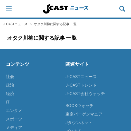
J-CASTニュース
オタク川柳に関する記事 一覧
オタク川柳に関する記事 一覧
コンテンツ
関連サイト
社会
J-CASTニュース
政治
J-CASTトレンド
経済
J-CAST会社ウォッチ
IT
BOOKウォッチ
エンタメ
東京バーゲンマニア
スポーツ
Jタウンネット
メディア
ゼロまる