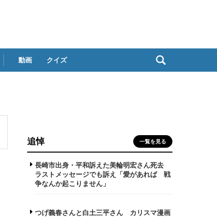
動画
クイズ
追悼
一覧を見る
長崎市出身・平和訴えた美輪明宏さん死去
ラストメッセージでも訴え「愛があれば 戦
争なんか起こりません」
つげ義春さんと白土三平さん カリスマ漫画