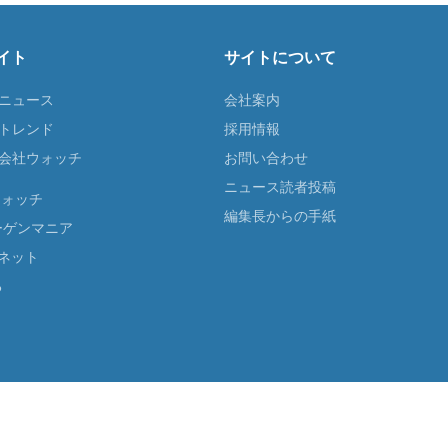
イト
サイトについて
Tニュース
会社案内
Tトレンド
採用情報
ST会社ウォッチ
お問い合わせ
ニュース読者投稿
ウォッチ
編集長からの手紙
ーゲンマニア
ネット
る