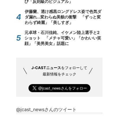
び「反則級のビジュアル」
伊藤蘭、透け感黒ロングドレス姿で色気ダ
ダ漏れ...変わらぬ美貌の衝撃 「ずっと変
わらず綺麗」「美しすぎ」
元卓球・石川佳純、イケメン陸上選手と2
ショット 「メチャ可愛い」「かわいい笑
顔」「美男美女」話題に
J-CASTニュース
をフォローして
最新情報をチェック
@jcast_newsさんのツイート