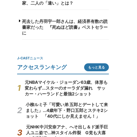
家、二人の「違い」とは？
死去した丹羽宇一郎さんは、経済界有数の読
書家だった 『死ぬほど読書』ベストセラー
に
J-CASTニュース
アクセスランキング
もっと見る
元NBAマイケル・ジョーダン63歳、体形も
変わらず...スターのオーラダダ漏れ サッ
カー・ハーランドと最強2ショット
小柳ルミ子「可愛い弟 五郎とデートして来
ました」...4歳年下・野口五郎とステキ2シ
ョット 「40代にしか見えません！」
元NHK中川安奈アナ、へそ出し＆ド派手巨
人ユニ姿で...神スタイル炸裂 G党も大喜