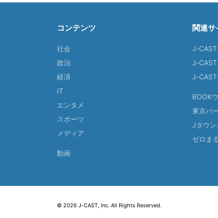
コンテンツ
関連サ
社会
J-CAS
政治
J-CAS
経済
J-CA
IT
BOOK
エンタメ
東京バ
スポーツ
Jタウン
メディア
ゼロま
動画
© 2026 J-CAST, Inc. All Rights Reserved.