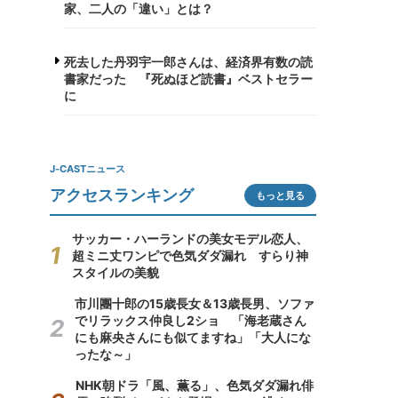
家、二人の「違い」とは？
死去した丹羽宇一郎さんは、経済界有数の読
書家だった 『死ぬほど読書』ベストセラー
に
J-CASTニュース
アクセスランキング
もっと見る
サッカー・ハーランドの美女モデル恋人、
超ミニ丈ワンピで色気ダダ漏れ すらり神
スタイルの美貌
市川團十郎の15歳長女＆13歳長男、ソファ
でリラックス仲良し2ショ 「海老蔵さん
にも麻央さんにも似てますね」「大人にな
ったな～」
NHK朝ドラ「風、薫る」、色気ダダ漏れ俳