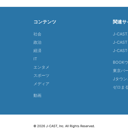
コンテンツ
関連サ
社会
J-CAS
政治
J-CAS
経済
J-CA
IT
BOOK
エンタメ
東京バ
スポーツ
Jタウン
メディア
ゼロま
動画
© 2026 J-CAST, Inc. All Rights Reserved.