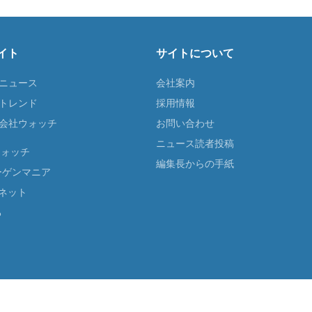
イト
サイトについて
Tニュース
会社案内
Tトレンド
採用情報
ST会社ウォッチ
お問い合わせ
ニュース読者投稿
ウォッチ
編集長からの手紙
ーゲンマニア
ネット
る