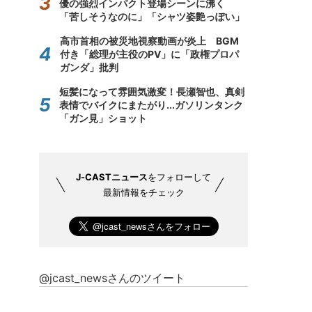
優の強烈インパクト登場シーンに沸く
「苦しそうなのに」「シャツ姿艶っぽい」
高市首相の被災地視察動画が炎上 BGM
付き「総理が主役のPV」に「政権プロパ
ガンダ」批判
短髪になって雰囲気激変！長瀬智也、真剣
表情でバイクにまたがり...ガソリンタンク
「ガン見」ショット
J-CASTニュース
をフォローして
最新情報をチェック
@jcast_newsさんのツイート