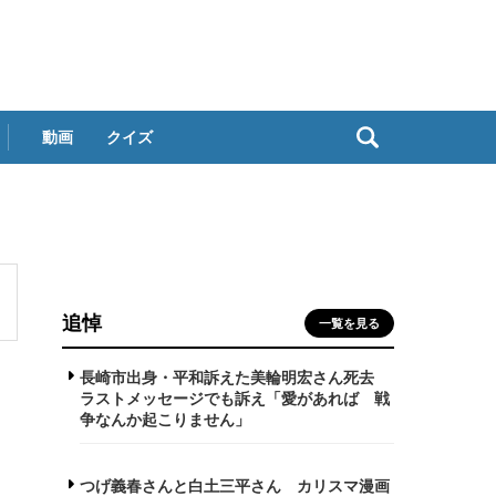
動画
クイズ
追悼
一覧を見る
長崎市出身・平和訴えた美輪明宏さん死去
ラストメッセージでも訴え「愛があれば 戦
争なんか起こりません」
つげ義春さんと白土三平さん カリスマ漫画