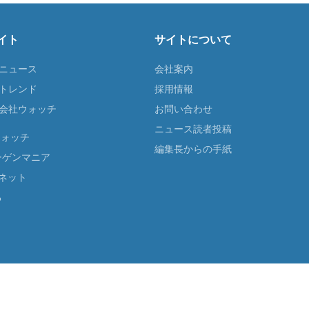
イト
サイトについて
Tニュース
会社案内
Tトレンド
採用情報
ST会社ウォッチ
お問い合わせ
ニュース読者投稿
ウォッチ
編集長からの手紙
ーゲンマニア
ネット
る