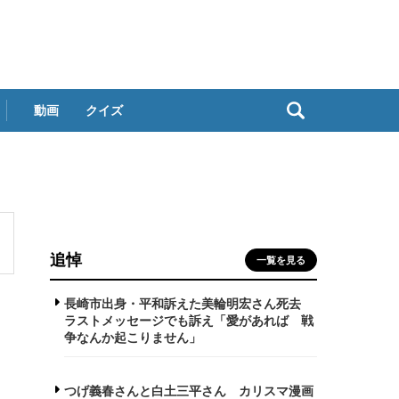
動画
クイズ
追悼
一覧を見る
長崎市出身・平和訴えた美輪明宏さん死去
ラストメッセージでも訴え「愛があれば 戦
争なんか起こりません」
つげ義春さんと白土三平さん カリスマ漫画