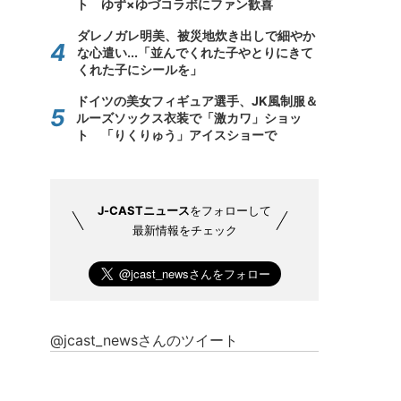
ト ゆず×ゆづコラボにファン歓喜
ダレノガレ明美、被災地炊き出しで細やか
な心遣い...「並んでくれた子やとりにきて
くれた子にシールを」
ドイツの美女フィギュア選手、JK風制服＆
ルーズソックス衣装で「激カワ」ショッ
ト 「りくりゅう」アイスショーで
J-CASTニュース
をフォローして
最新情報をチェック
@jcast_newsさんのツイート