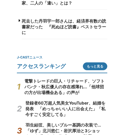
家、二人の「違い」とは？
死去した丹羽宇一郎さんは、経済界有数の読
書家だった 『死ぬほど読書』ベストセラー
に
J-CASTニュース
アクセスランキング
もっと見る
電撃トレードの巨人・リチャード、ソフト
バンク・秋広優人の存在感薄れ...「他球団
の方が出場機会ある」の声が
登録者60万超人気美女YouTuber、結婚を
発表 「めっちゃいい人に出会えた」「私
今すごく安定してる」
羽生結弦、美しいブルー基調の衣装で...
「ゆず」北川悠仁・岩沢厚治と3ショッ