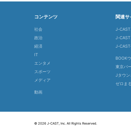
コンテンツ
関連サ
社会
J-CAS
政治
J-CAS
経済
J-CA
IT
BOOK
エンタメ
東京バ
スポーツ
Jタウン
メディア
ゼロま
動画
© 2026 J-CAST, Inc. All Rights Reserved.