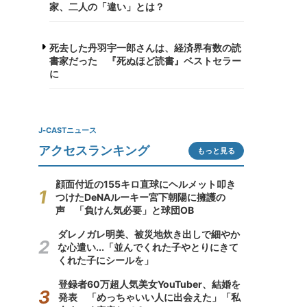
家、二人の「違い」とは？
死去した丹羽宇一郎さんは、経済界有数の読
書家だった 『死ぬほど読書』ベストセラー
に
J-CASTニュース
アクセスランキング
もっと見る
顔面付近の155キロ直球にヘルメット叩き
つけたDeNAルーキー宮下朝陽に擁護の
声 「負けん気必要」と球団OB
ダレノガレ明美、被災地炊き出しで細やか
な心遣い...「並んでくれた子やとりにきて
くれた子にシールを」
登録者60万超人気美女YouTuber、結婚を
発表 「めっちゃいい人に出会えた」「私