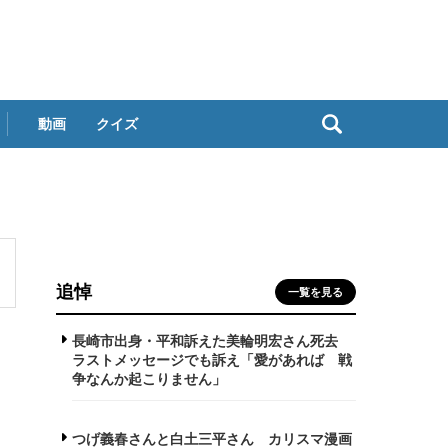
動画
クイズ
追悼
一覧を見る
長崎市出身・平和訴えた美輪明宏さん死去
ラストメッセージでも訴え「愛があれば 戦
争なんか起こりません」
つげ義春さんと白土三平さん カリスマ漫画