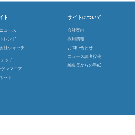
イト
サイトについて
Tニュース
会社案内
Tトレンド
採用情報
ST会社ウォッチ
お問い合わせ
ニュース読者投稿
ウォッチ
編集長からの手紙
ーゲンマニア
ネット
る