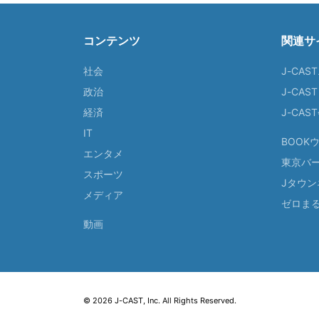
コンテンツ
関連サ
社会
J-CAS
政治
J-CAS
経済
J-CA
IT
BOOK
エンタメ
東京バ
スポーツ
Jタウン
メディア
ゼロま
動画
© 2026 J-CAST, Inc. All Rights Reserved.