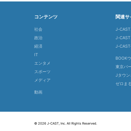
コンテンツ
関連サ
社会
J-CAS
政治
J-CAS
経済
J-CA
IT
BOOK
エンタメ
東京バ
スポーツ
Jタウン
メディア
ゼロま
動画
© 2026 J-CAST, Inc. All Rights Reserved.