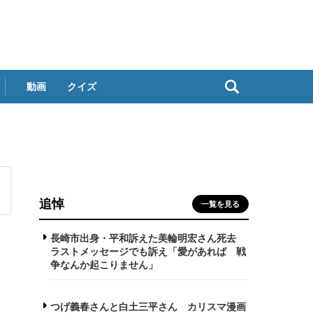
動画
クイズ
追悼
一覧を見る
長崎市出身・平和訴えた美輪明宏さん死去
ラストメッセージでも訴え「愛があれば 戦
争なんか起こりません」
つげ義春さんと白土三平さん カリスマ漫画