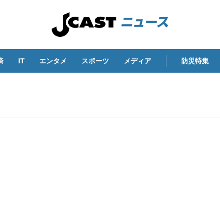
済
IT
エンタメ
スポーツ
メディア
防災特集