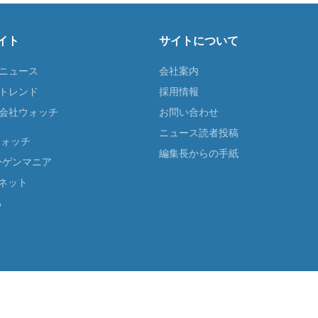
イト
サイトについて
Tニュース
会社案内
Tトレンド
採用情報
ST会社ウォッチ
お問い合わせ
ニュース読者投稿
ウォッチ
編集長からの手紙
ーゲンマニア
ネット
る