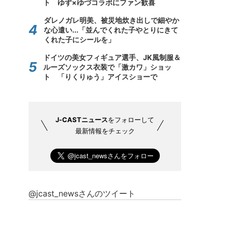
ト ゆず×ゆづコラボにファン歓喜
ダレノガレ明美、被災地炊き出しで細やか
な心遣い...「並んでくれた子やとりにきて
くれた子にシールを」
ドイツの美女フィギュア選手、JK風制服＆
ルーズソックス衣装で「激カワ」ショッ
ト 「りくりゅう」アイスショーで
J-CASTニュース
をフォローして
最新情報をチェック
@jcast_newsさんのツイート