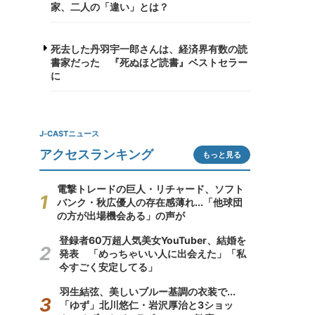
家、二人の「違い」とは？
死去した丹羽宇一郎さんは、経済界有数の読
書家だった 『死ぬほど読書』ベストセラー
に
J-CASTニュース
アクセスランキング
もっと見る
電撃トレードの巨人・リチャード、ソフト
バンク・秋広優人の存在感薄れ...「他球団
の方が出場機会ある」の声が
登録者60万超人気美女YouTuber、結婚を
発表 「めっちゃいい人に出会えた」「私
今すごく安定してる」
羽生結弦、美しいブルー基調の衣装で...
「ゆず」北川悠仁・岩沢厚治と3ショッ