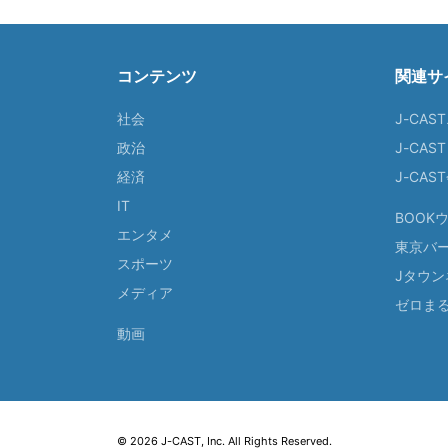
コンテンツ
関連サ
社会
J-CAS
政治
J-CAS
経済
J-CA
IT
BOOK
エンタメ
東京バ
スポーツ
Jタウン
メディア
ゼロま
動画
© 2026 J-CAST, Inc. All Rights Reserved.