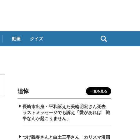
動画
クイズ
追悼
一覧を見る
長崎市出身・平和訴えた美輪明宏さん死去
ラストメッセージでも訴え「愛があれば 戦
争なんか起こりません」
つげ義春さんと白土三平さん カリスマ漫画