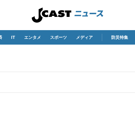
済
IT
エンタメ
スポーツ
メディア
防災特集