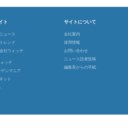
イト
サイトについて
Tニュース
会社案内
Tトレンド
採用情報
ST会社ウォッチ
お問い合わせ
ニュース読者投稿
ウォッチ
編集長からの手紙
ーゲンマニア
ネット
る