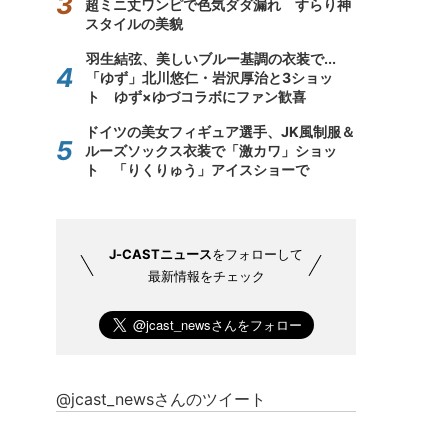
超ミニ丈ワンピで色気ダダ漏れ すらり神
スタイルの美貌
羽生結弦、美しいブルー基調の衣装で...
「ゆず」北川悠仁・岩沢厚治と3ショッ
ト ゆず×ゆづコラボにファン歓喜
ドイツの美女フィギュア選手、JK風制服＆
ルーズソックス衣装で「激カワ」ショッ
ト 「りくりゅう」アイスショーで
J-CASTニュース
をフォローして
最新情報をチェック
@jcast_newsさんのツイート