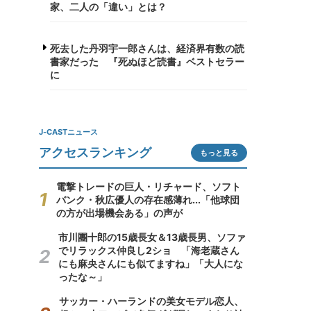
家、二人の「違い」とは？
死去した丹羽宇一郎さんは、経済界有数の読
書家だった 『死ぬほど読書』ベストセラー
に
J-CASTニュース
アクセスランキング
もっと見る
電撃トレードの巨人・リチャード、ソフト
バンク・秋広優人の存在感薄れ...「他球団
の方が出場機会ある」の声が
市川團十郎の15歳長女＆13歳長男、ソファ
でリラックス仲良し2ショ 「海老蔵さん
にも麻央さんにも似てますね」「大人にな
ったな～」
サッカー・ハーランドの美女モデル恋人、