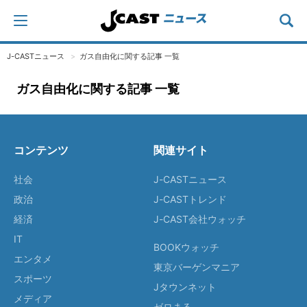
J-CASTニュース
ガス自由化に関する記事 一覧
ガス自由化に関する記事 一覧
コンテンツ
関連サイト
社会
J-CASTニュース
政治
J-CASTトレンド
経済
J-CAST会社ウォッチ
IT
BOOKウォッチ
エンタメ
東京バーゲンマニア
スポーツ
Jタウンネット
メディア
ゼロまる