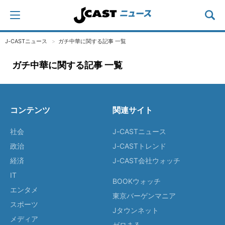
J-CASTニュース
ガチ中華に関する記事 一覧
ガチ中華に関する記事 一覧
コンテンツ
関連サイト
社会
J-CASTニュース
政治
J-CASTトレンド
経済
J-CAST会社ウォッチ
IT
BOOKウォッチ
エンタメ
東京バーゲンマニア
スポーツ
Jタウンネット
メディア
ゼロまる