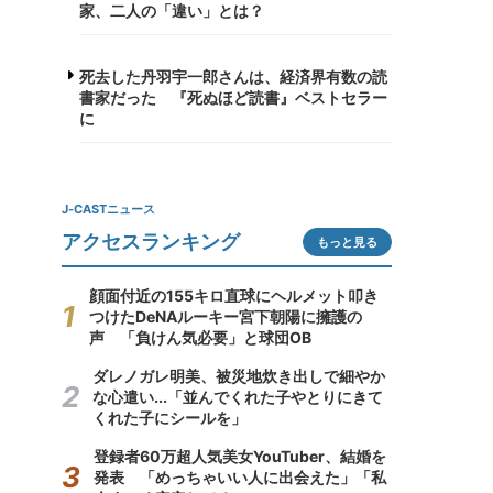
家、二人の「違い」とは？
死去した丹羽宇一郎さんは、経済界有数の読
書家だった 『死ぬほど読書』ベストセラー
に
J-CASTニュース
アクセスランキング
もっと見る
顔面付近の155キロ直球にヘルメット叩き
つけたDeNAルーキー宮下朝陽に擁護の
声 「負けん気必要」と球団OB
ダレノガレ明美、被災地炊き出しで細やか
な心遣い...「並んでくれた子やとりにきて
くれた子にシールを」
登録者60万超人気美女YouTuber、結婚を
発表 「めっちゃいい人に出会えた」「私