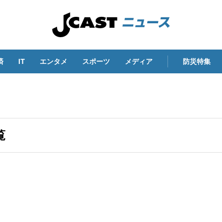
済
IT
エンタメ
スポーツ
メディア
防災特集
覧