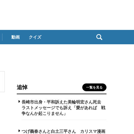
動画
クイズ
追悼
一覧を見る
長崎市出身・平和訴えた美輪明宏さん死去
ラストメッセージでも訴え「愛があれば 戦
争なんか起こりません」
つげ義春さんと白土三平さん カリスマ漫画