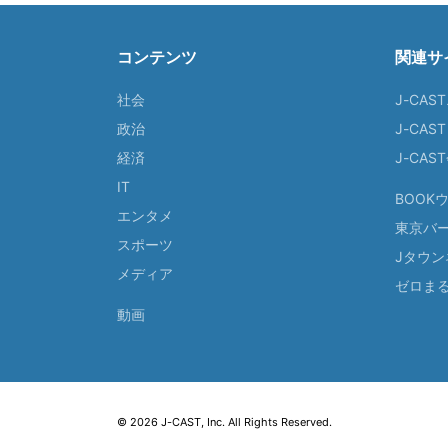
コンテンツ
関連サ
社会
J-CAS
政治
J-CAS
経済
J-CA
IT
BOOK
エンタメ
東京バ
スポーツ
Jタウン
メディア
ゼロま
動画
© 2026 J-CAST, Inc. All Rights Reserved.