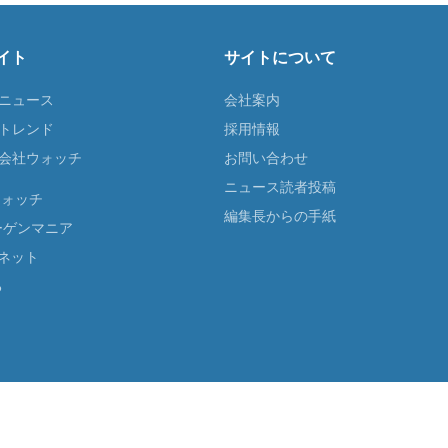
イト
サイトについて
Tニュース
会社案内
Tトレンド
採用情報
ST会社ウォッチ
お問い合わせ
ニュース読者投稿
ウォッチ
編集長からの手紙
ーゲンマニア
ネット
る