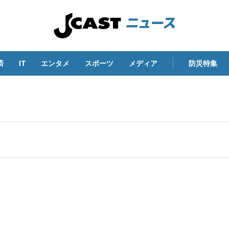
済
IT
エンタメ
スポーツ
メディア
防災特集