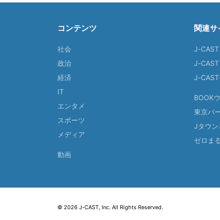
コンテンツ
関連サ
社会
J-CAS
政治
J-CAS
経済
J-CA
IT
BOOK
エンタメ
東京バ
スポーツ
Jタウン
メディア
ゼロま
動画
© 2026 J-CAST, Inc. All Rights Reserved.