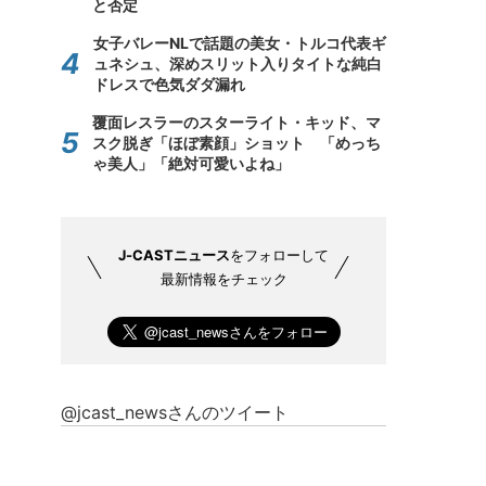
と否定
女子バレーNLで話題の美女・トルコ代表ギ
ュネシュ、深めスリット入りタイトな純白
ドレスで色気ダダ漏れ
覆面レスラーのスターライト・キッド、マ
スク脱ぎ「ほぼ素顔」ショット 「めっち
ゃ美人」「絶対可愛いよね」
J-CASTニュース
をフォローして
最新情報をチェック
@jcast_newsさんのツイート