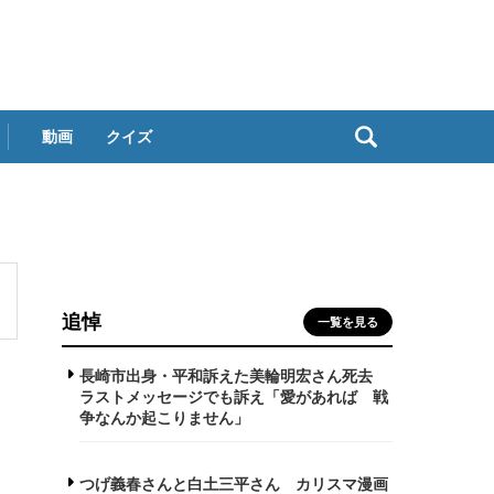
動画
クイズ
追悼
一覧を見る
長崎市出身・平和訴えた美輪明宏さん死去
ラストメッセージでも訴え「愛があれば 戦
争なんか起こりません」
つげ義春さんと白土三平さん カリスマ漫画