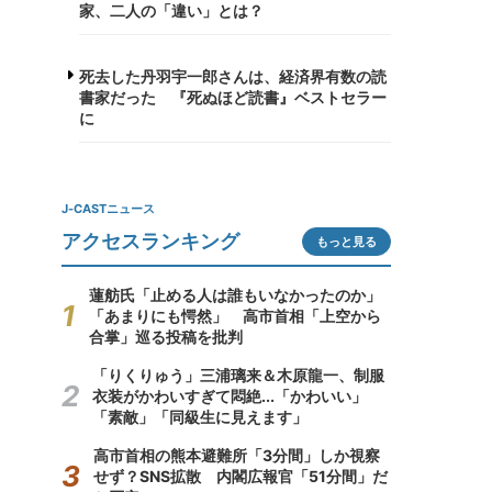
家、二人の「違い」とは？
死去した丹羽宇一郎さんは、経済界有数の読
書家だった 『死ぬほど読書』ベストセラー
に
J-CASTニュース
アクセスランキング
もっと見る
蓮舫氏「止める人は誰もいなかったのか」
「あまりにも愕然」 高市首相「上空から
合掌」巡る投稿を批判
「りくりゅう」三浦璃来＆木原龍一、制服
衣装がかわいすぎて悶絶...「かわいい」
「素敵」「同級生に見えます」
高市首相の熊本避難所「3分間」しか視察
せず？SNS拡散 内閣広報官「51分間」だ