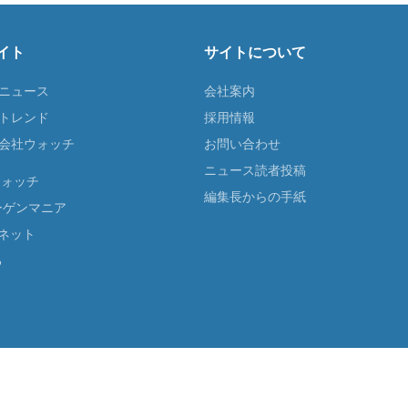
イト
サイトについて
Tニュース
会社案内
Tトレンド
採用情報
ST会社ウォッチ
お問い合わせ
ニュース読者投稿
ウォッチ
編集長からの手紙
ーゲンマニア
ネット
る