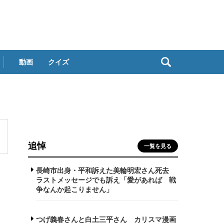
動画
クイズ
追悼
一覧を見る
長崎市出身・平和訴えた美輪明宏さん死去
ラストメッセージでも訴え「愛があれば 戦
争なんか起こりません」
つげ義春さんと白土三平さん カリスマ漫画