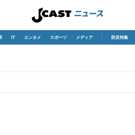
済
IT
エンタメ
スポーツ
メディア
防災特集