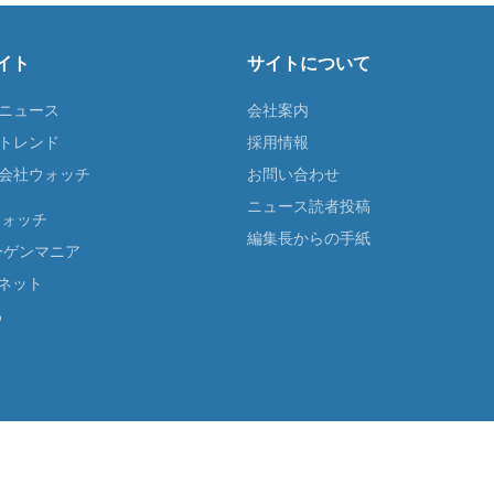
イト
サイトについて
Tニュース
会社案内
Tトレンド
採用情報
ST会社ウォッチ
お問い合わせ
ニュース読者投稿
ウォッチ
編集長からの手紙
ーゲンマニア
ネット
る