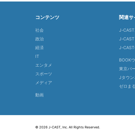
コンテンツ
関連サ
社会
J-CAS
政治
J-CAS
経済
J-CA
IT
BOOK
エンタメ
東京バ
スポーツ
Jタウン
メディア
ゼロま
動画
© 2026 J-CAST, Inc. All Rights Reserved.