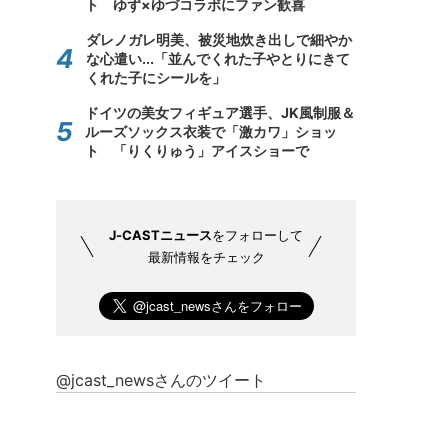
ト ゆず×ゆづコラボにファン歓喜
ダレノガレ明美、被災地炊き出しで細やか
な心遣い...「並んでくれた子やとりにきて
くれた子にシールを」
ドイツの美女フィギュア選手、JK風制服＆
ルーズソックス衣装で「激カワ」ショッ
ト 「りくりゅう」アイスショーで
J-CASTニュース
をフォローして
最新情報をチェック
@jcast_newsさんのツイート