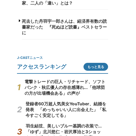
家、二人の「違い」とは？
死去した丹羽宇一郎さんは、経済界有数の読
書家だった 『死ぬほど読書』ベストセラー
に
J-CASTニュース
アクセスランキング
もっと見る
電撃トレードの巨人・リチャード、ソフト
バンク・秋広優人の存在感薄れ...「他球団
の方が出場機会ある」の声が
登録者60万超人気美女YouTuber、結婚を
発表 「めっちゃいい人に出会えた」「私
今すごく安定してる」
羽生結弦、美しいブルー基調の衣装で...
「ゆず」北川悠仁・岩沢厚治と3ショッ