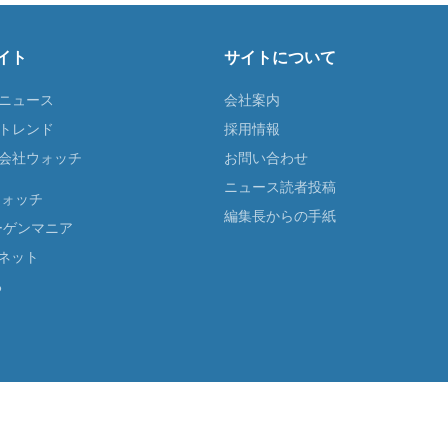
イト
サイトについて
Tニュース
会社案内
Tトレンド
採用情報
ST会社ウォッチ
お問い合わせ
ニュース読者投稿
ウォッチ
編集長からの手紙
ーゲンマニア
ネット
る