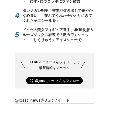
ト ゆず×ゆづコラボにファン歓喜
ダレノガレ明美、被災地炊き出しで細やか
な心遣い...「並んでくれた子やとりにきて
くれた子にシールを」
ドイツの美女フィギュア選手、JK風制服＆
ルーズソックス衣装で「激カワ」ショッ
ト 「りくりゅう」アイスショーで
J-CASTニュース
をフォローして
最新情報をチェック
@jcast_newsさんのツイート