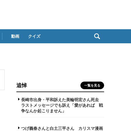
動画
クイズ
追悼
一覧を見る
長崎市出身・平和訴えた美輪明宏さん死去
ラストメッセージでも訴え「愛があれば 戦
争なんか起こりません」
つげ義春さんと白土三平さん カリスマ漫画