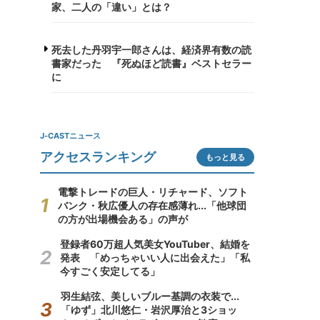
家、二人の「違い」とは？
死去した丹羽宇一郎さんは、経済界有数の読
書家だった 『死ぬほど読書』ベストセラー
に
J-CASTニュース
アクセスランキング
もっと見る
電撃トレードの巨人・リチャード、ソフト
バンク・秋広優人の存在感薄れ...「他球団
の方が出場機会ある」の声が
登録者60万超人気美女YouTuber、結婚を
発表 「めっちゃいい人に出会えた」「私
今すごく安定してる」
羽生結弦、美しいブルー基調の衣装で...
「ゆず」北川悠仁・岩沢厚治と3ショッ