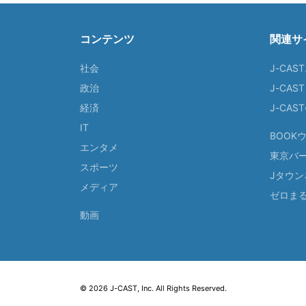
コンテンツ
関連サ
社会
J-CAS
政治
J-CAS
経済
J-CA
IT
BOOK
エンタメ
東京バ
スポーツ
Jタウン
メディア
ゼロま
動画
© 2026 J-CAST, Inc. All Rights Reserved.