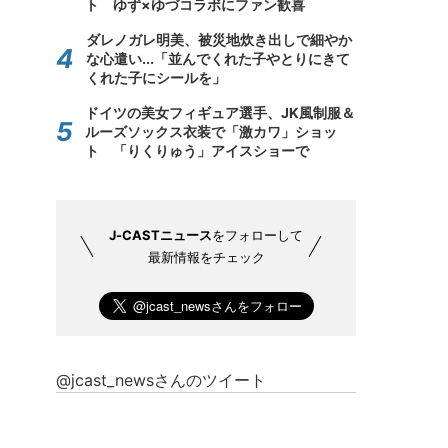
ト ゆず×ゆづコラボにファン歓喜
ダレノガレ明美、被災地炊き出しで細やか
な心遣い...「並んでくれた子やとりにきて
くれた子にシールを」
ドイツの美女フィギュア選手、JK風制服＆
ルーズソックス衣装で「激カワ」ショッ
ト 「りくりゅう」アイスショーで
J-CASTニュース
をフォローして
最新情報をチェック
@jcast_newsさんのツイート