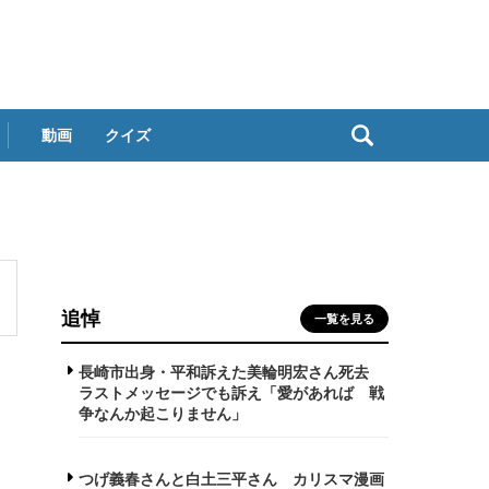
動画
クイズ
追悼
一覧を見る
長崎市出身・平和訴えた美輪明宏さん死去
ラストメッセージでも訴え「愛があれば 戦
争なんか起こりません」
つげ義春さんと白土三平さん カリスマ漫画