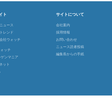
イト
サイトについて
Tニュース
会社案内
Tトレンド
採用情報
ST会社ウォッチ
お問い合わせ
ニュース読者投稿
ウォッチ
編集長からの手紙
ーゲンマニア
ネット
る