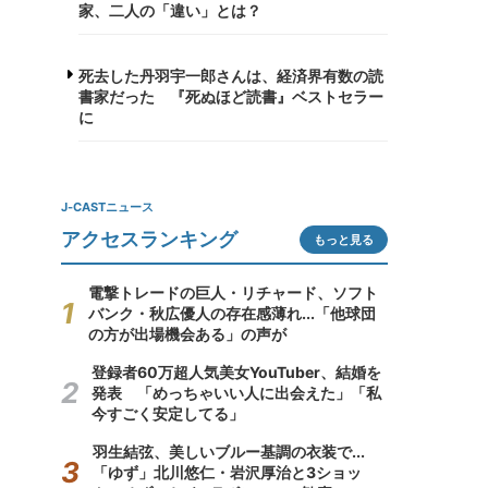
家、二人の「違い」とは？
死去した丹羽宇一郎さんは、経済界有数の読
書家だった 『死ぬほど読書』ベストセラー
に
J-CASTニュース
アクセスランキング
もっと見る
電撃トレードの巨人・リチャード、ソフト
バンク・秋広優人の存在感薄れ...「他球団
の方が出場機会ある」の声が
登録者60万超人気美女YouTuber、結婚を
発表 「めっちゃいい人に出会えた」「私
今すごく安定してる」
羽生結弦、美しいブルー基調の衣装で...
「ゆず」北川悠仁・岩沢厚治と3ショッ