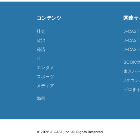
コンテンツ
関連サ
社会
J-CAS
政治
J-CAS
経済
J-CA
IT
BOOK
エンタメ
東京バ
スポーツ
Jタウン
メディア
ゼロま
動画
© 2026 J-CAST, Inc. All Rights Reserved.