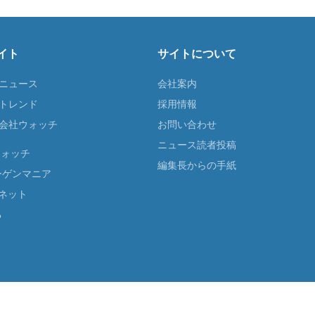
イト
サイトについて
Tニュース
会社案内
Tトレンド
採用情報
ST会社ウォッチ
お問い合わせ
ニュース読者投稿
ウォッチ
編集長からの手紙
ーゲンマニア
ネット
る