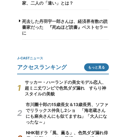
家、二人の「違い」とは？
死去した丹羽宇一郎さんは、経済界有数の読
書家だった 『死ぬほど読書』ベストセラー
に
J-CASTニュース
アクセスランキング
もっと見る
サッカー・ハーランドの美女モデル恋人、
超ミニ丈ワンピで色気ダダ漏れ すらり神
スタイルの美貌
市川團十郎の15歳長女＆13歳長男、ソファ
でリラックス仲良し2ショ 「海老蔵さん
にも麻央さんにも似てますね」「大人にな
ったな～」
NHK朝ドラ「風、薫る」、色気ダダ漏れ俳