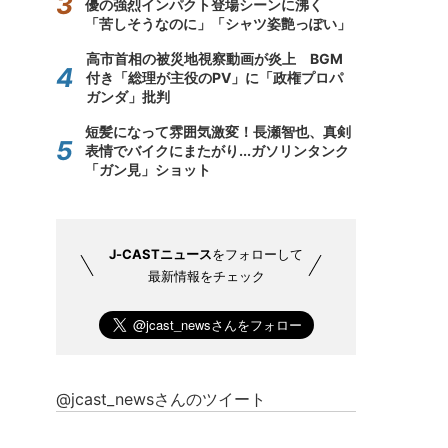
優の強烈インパクト登場シーンに沸く
「苦しそうなのに」「シャツ姿艶っぽい」
高市首相の被災地視察動画が炎上 BGM
付き「総理が主役のPV」に「政権プロパ
ガンダ」批判
短髪になって雰囲気激変！長瀬智也、真剣
表情でバイクにまたがり...ガソリンタンク
「ガン見」ショット
J-CASTニュース
をフォローして
最新情報をチェック
@jcast_newsさんのツイート