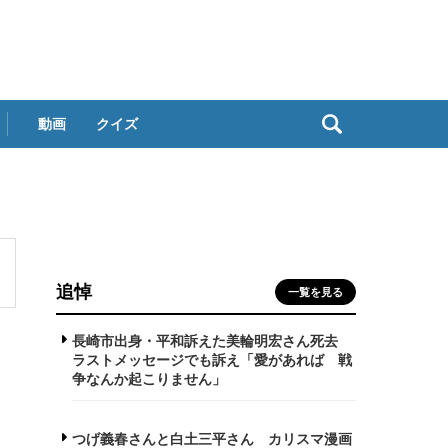
動画
クイズ
追悼
一覧を見る
長崎市出身・平和訴えた美輪明宏さん死去
ラストメッセージでも訴え「愛があれば 戦
争なんか起こりません」
つげ義春さんと白土三平さん カリスマ漫画