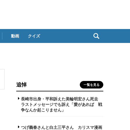
動画
クイズ
追悼
一覧を見る
長崎市出身・平和訴えた美輪明宏さん死去
ラストメッセージでも訴え「愛があれば 戦
争なんか起こりません」
つげ義春さんと白土三平さん カリスマ漫画