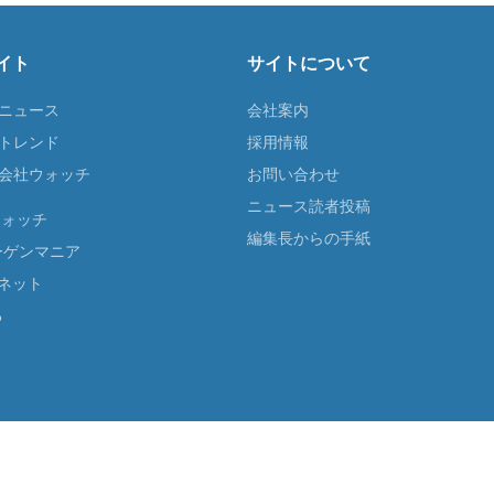
イト
サイトについて
Tニュース
会社案内
Tトレンド
採用情報
ST会社ウォッチ
お問い合わせ
ニュース読者投稿
ウォッチ
編集長からの手紙
ーゲンマニア
ネット
る