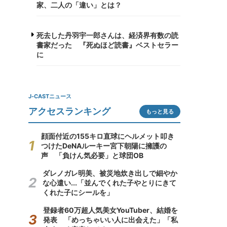
家、二人の「違い」とは？
死去した丹羽宇一郎さんは、経済界有数の読
書家だった 『死ぬほど読書』ベストセラー
に
J-CASTニュース
アクセスランキング
もっと見る
顔面付近の155キロ直球にヘルメット叩き
つけたDeNAルーキー宮下朝陽に擁護の
声 「負けん気必要」と球団OB
ダレノガレ明美、被災地炊き出しで細やか
な心遣い...「並んでくれた子やとりにきて
くれた子にシールを」
登録者60万超人気美女YouTuber、結婚を
発表 「めっちゃいい人に出会えた」「私