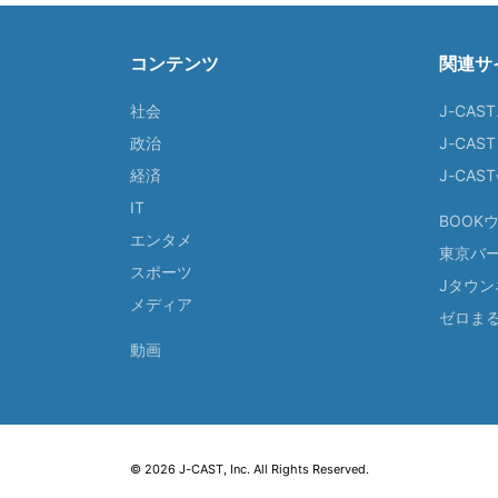
コンテンツ
関連サ
社会
J-CAS
政治
J-CAS
経済
J-CA
IT
BOOK
エンタメ
東京バ
スポーツ
Jタウン
メディア
ゼロま
動画
© 2026 J-CAST, Inc. All Rights Reserved.