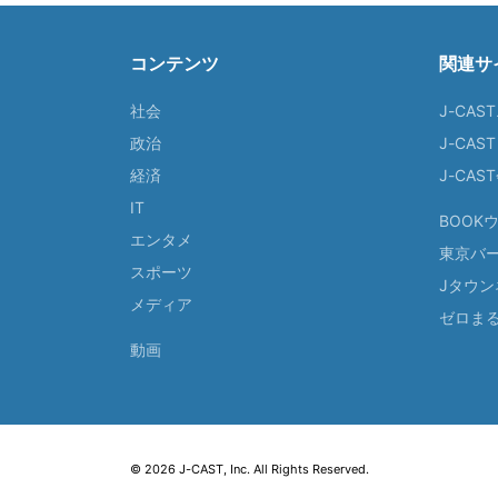
コンテンツ
関連サ
社会
J-CAS
政治
J-CAS
経済
J-CA
IT
BOOK
エンタメ
東京バ
スポーツ
Jタウン
メディア
ゼロま
動画
© 2026 J-CAST, Inc. All Rights Reserved.