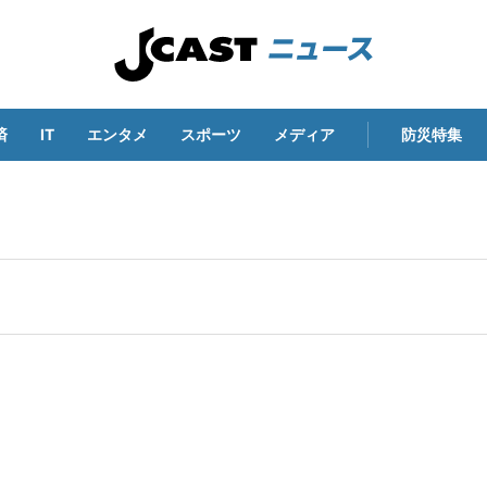
済
IT
エンタメ
スポーツ
メディア
防災特集