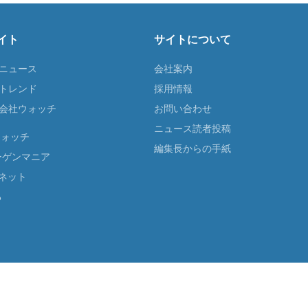
イト
サイトについて
Tニュース
会社案内
Tトレンド
採用情報
ST会社ウォッチ
お問い合わせ
ニュース読者投稿
ウォッチ
編集長からの手紙
ーゲンマニア
ネット
る