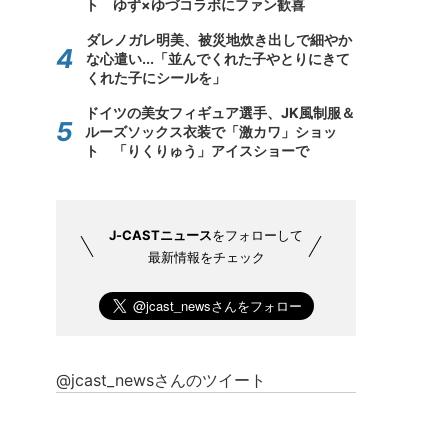
ト ゆず×ゆづコラボにファン歓喜
ダレノガレ明美、被災地炊き出しで細やか
な心遣い...「並んでくれた子やとりにきて
くれた子にシールを」
ドイツの美女フィギュア選手、JK風制服＆
ルーズソックス衣装で「激カワ」ショッ
ト 「りくりゅう」アイスショーで
J-CASTニュース
をフォローして
最新情報をチェック
@jcast_newsさんのツイート