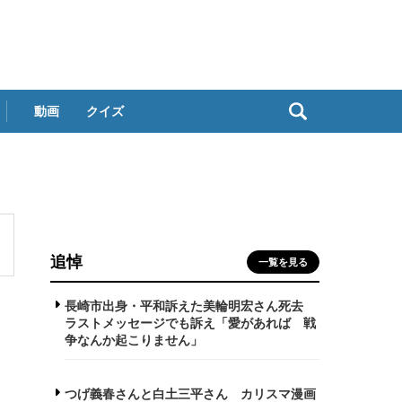
動画
クイズ
追悼
一覧を見る
長崎市出身・平和訴えた美輪明宏さん死去
ラストメッセージでも訴え「愛があれば 戦
争なんか起こりません」
つげ義春さんと白土三平さん カリスマ漫画