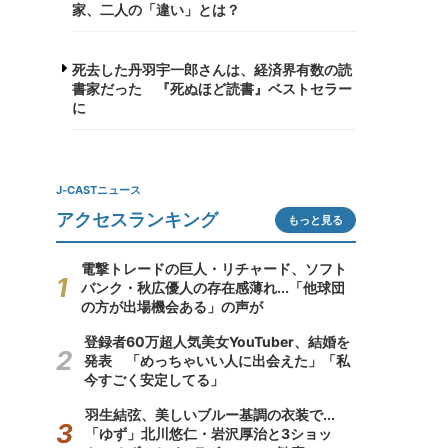
家、二人の「違い」とは？
死去した丹羽宇一郎さんは、経済界有数の読
書家だった 『死ぬほど読書』ベストセラー
に
J-CASTニュース
アクセスランキング
もっと見る
電撃トレードの巨人・リチャード、ソフト
バンク・秋広優人の存在感薄れ...「他球団
の方が出場機会ある」の声が
登録者60万超人気美女YouTuber、結婚を
発表 「めっちゃいい人に出会えた」「私
今すごく安定してる」
羽生結弦、美しいブルー基調の衣装で...
「ゆず」北川悠仁・岩沢厚治と3ショッ