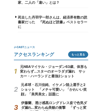
家、二人の「違い」とは？
死去した丹羽宇一郎さんは、経済界有数の読
書家だった 『死ぬほど読書』ベストセラー
に
J-CASTニュース
アクセスランキング
もっと見る
元NBAマイケル・ジョーダン63歳、体形も
変わらず...スターのオーラダダ漏れ サッ
カー・ハーランドと最強2ショット
元卓球・石川佳純、イケメン陸上選手と2
ショット 「メチャ可愛い」「かわいい笑
顔」「美男美女」話題に
伊藤蘭、透け感黒ロングドレス姿で色気ダ
ダ漏れ...変わらぬ美貌の衝撃 「ずっと変