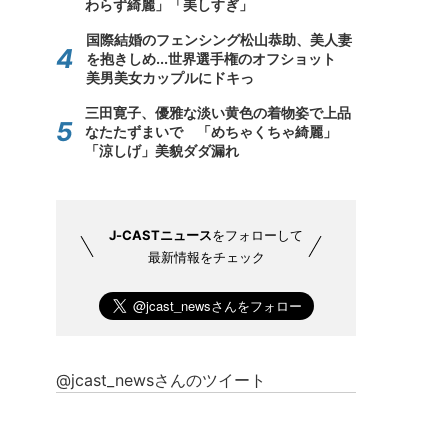
わらず綺麗」「美しすぎ」
国際結婚のフェンシング松山恭助、美人妻
を抱きしめ...世界選手権のオフショット
美男美女カップルにドキっ
三田寛子、優雅な淡い黄色の着物姿で上品
なたたずまいで 「めちゃくちゃ綺麗」
「涼しげ」美貌ダダ漏れ
J-CASTニュース
をフォローして
最新情報をチェック
@jcast_newsさんのツイート