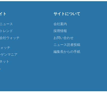
イト
サイトについて
Tニュース
会社案内
Tトレンド
採用情報
ST会社ウォッチ
お問い合わせ
ニュース読者投稿
ウォッチ
編集長からの手紙
ーゲンマニア
ネット
る