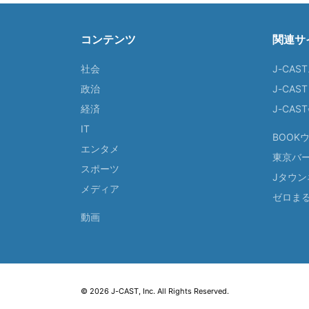
コンテンツ
関連サ
社会
J-CAS
政治
J-CAS
経済
J-CA
IT
BOOK
エンタメ
東京バ
スポーツ
Jタウン
メディア
ゼロま
動画
© 2026 J-CAST, Inc. All Rights Reserved.