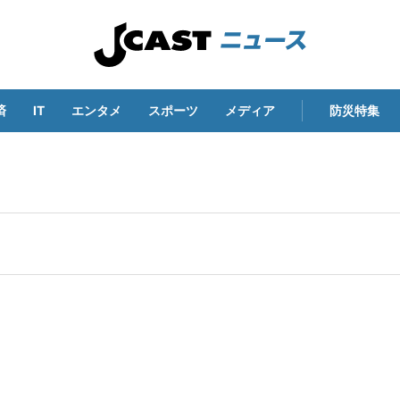
済
IT
エンタメ
スポーツ
メディア
防災特集