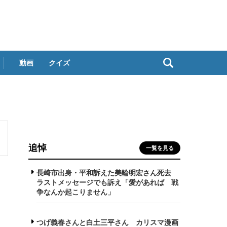
動画
クイズ
追悼
一覧を見る
長崎市出身・平和訴えた美輪明宏さん死去
ラストメッセージでも訴え「愛があれば 戦
争なんか起こりません」
つげ義春さんと白土三平さん カリスマ漫画