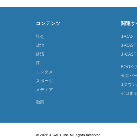
コンテンツ
関連サ
社会
J-CAS
政治
J-CAS
経済
J-CA
IT
BOOK
エンタメ
東京バ
スポーツ
Jタウン
メディア
ゼロま
動画
© 2026 J-CAST, Inc. All Rights Reserved.