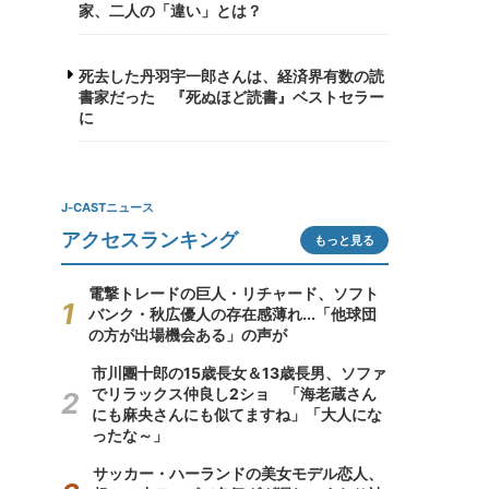
家、二人の「違い」とは？
死去した丹羽宇一郎さんは、経済界有数の読
書家だった 『死ぬほど読書』ベストセラー
に
J-CASTニュース
アクセスランキング
もっと見る
電撃トレードの巨人・リチャード、ソフト
バンク・秋広優人の存在感薄れ...「他球団
の方が出場機会ある」の声が
市川團十郎の15歳長女＆13歳長男、ソファ
でリラックス仲良し2ショ 「海老蔵さん
にも麻央さんにも似てますね」「大人にな
ったな～」
サッカー・ハーランドの美女モデル恋人、