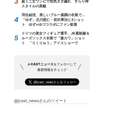
超ミニ丈ワンピで色気ダダ漏れ すらり神
スタイルの美貌
羽生結弦、美しいブルー基調の衣装で...
「ゆず」北川悠仁・岩沢厚治と3ショッ
ト ゆず×ゆづコラボにファン歓喜
ドイツの美女フィギュア選手、JK風制服＆
ルーズソックス衣装で「激カワ」ショッ
ト 「りくりゅう」アイスショーで
J-CASTニュース
をフォローして
最新情報をチェック
@jcast_newsさんのツイート