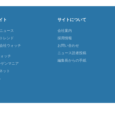
イト
サイトについて
Tニュース
会社案内
Tトレンド
採用情報
ST会社ウォッチ
お問い合わせ
ニュース読者投稿
ウォッチ
編集長からの手紙
ーゲンマニア
ネット
る