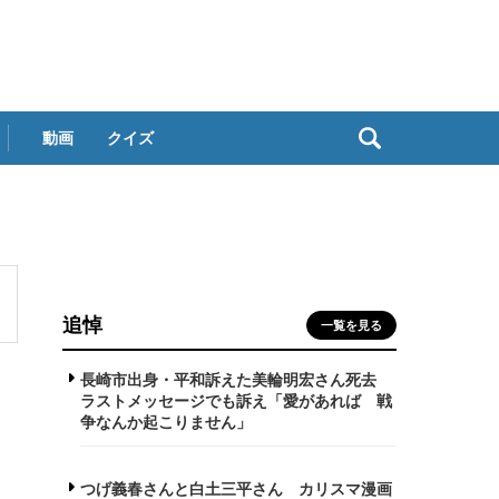
動画
クイズ
追悼
一覧を見る
長崎市出身・平和訴えた美輪明宏さん死去
ラストメッセージでも訴え「愛があれば 戦
争なんか起こりません」
つげ義春さんと白土三平さん カリスマ漫画