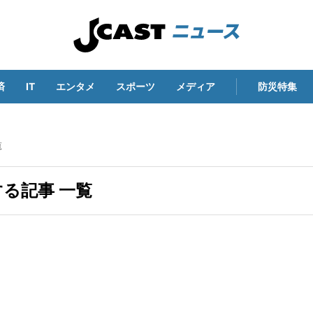
済
IT
エンタメ
スポーツ
メディア
防災特集
覧
る記事 一覧