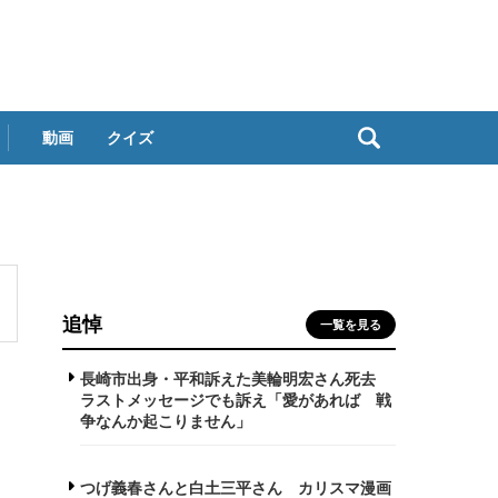
動画
クイズ
追悼
一覧を見る
長崎市出身・平和訴えた美輪明宏さん死去
ラストメッセージでも訴え「愛があれば 戦
争なんか起こりません」
つげ義春さんと白土三平さん カリスマ漫画