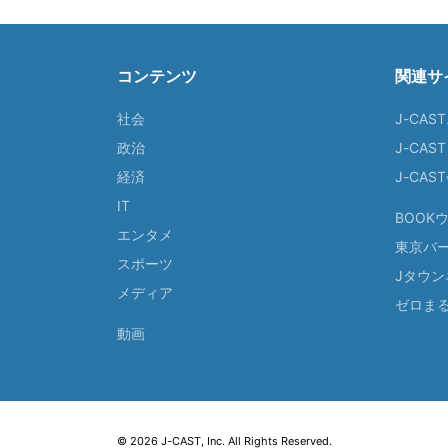
コンテンツ
関連サ
社会
J-CAS
政治
J-CAS
経済
J-CA
IT
BOOK
エンタメ
東京バ
スポーツ
Jタウン
メディア
ゼロま
動画
© 2026 J-CAST, Inc. All Rights Reserved.