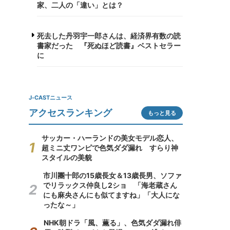
家、二人の「違い」とは？
死去した丹羽宇一郎さんは、経済界有数の読
書家だった 『死ぬほど読書』ベストセラー
に
J-CASTニュース
アクセスランキング
もっと見る
サッカー・ハーランドの美女モデル恋人、
超ミニ丈ワンピで色気ダダ漏れ すらり神
スタイルの美貌
市川團十郎の15歳長女＆13歳長男、ソファ
でリラックス仲良し2ショ 「海老蔵さん
にも麻央さんにも似てますね」「大人にな
ったな～」
NHK朝ドラ「風、薫る」、色気ダダ漏れ俳