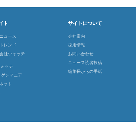
イト
サイトについて
Tニュース
会社案内
Tトレンド
採用情報
ST会社ウォッチ
お問い合わせ
ニュース読者投稿
ウォッチ
編集長からの手紙
ーゲンマニア
ネット
る