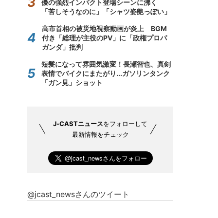
優の強烈インパクト登場シーンに沸く
「苦しそうなのに」「シャツ姿艶っぽい」
高市首相の被災地視察動画が炎上 BGM
付き「総理が主役のPV」に「政権プロパ
ガンダ」批判
短髪になって雰囲気激変！長瀬智也、真剣
表情でバイクにまたがり...ガソリンタンク
「ガン見」ショット
J-CASTニュース
をフォローして
最新情報をチェック
@jcast_newsさんのツイート