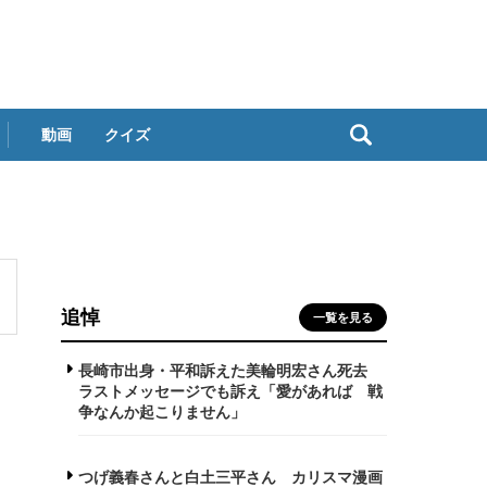
動画
クイズ
追悼
一覧を見る
長崎市出身・平和訴えた美輪明宏さん死去
ラストメッセージでも訴え「愛があれば 戦
争なんか起こりません」
つげ義春さんと白土三平さん カリスマ漫画