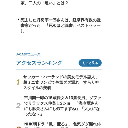
家、二人の「違い」とは？
死去した丹羽宇一郎さんは、経済界有数の読
書家だった 『死ぬほど読書』ベストセラー
に
J-CASTニュース
アクセスランキング
もっと見る
サッカー・ハーランドの美女モデル恋人、
超ミニ丈ワンピで色気ダダ漏れ すらり神
スタイルの美貌
市川團十郎の15歳長女＆13歳長男、ソファ
でリラックス仲良し2ショ 「海老蔵さん
にも麻央さんにも似てますね」「大人にな
ったな～」
NHK朝ドラ「風、薫る」、色気ダダ漏れ俳