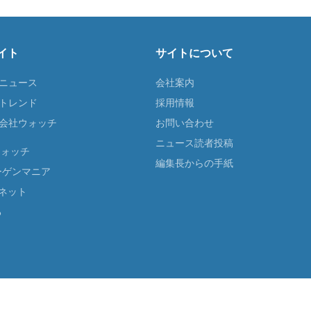
イト
サイトについて
Tニュース
会社案内
Tトレンド
採用情報
ST会社ウォッチ
お問い合わせ
ニュース読者投稿
ウォッチ
編集長からの手紙
ーゲンマニア
ネット
る