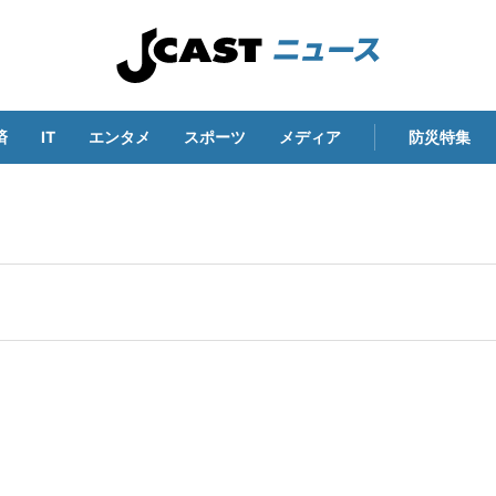
済
IT
エンタメ
スポーツ
メディア
防災特集