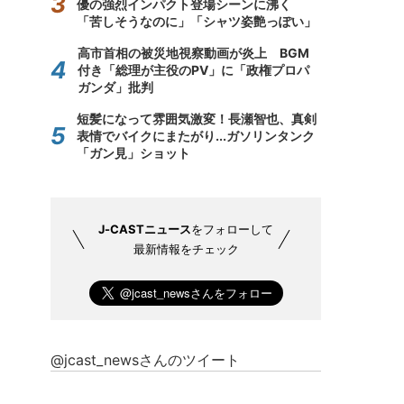
優の強烈インパクト登場シーンに沸く
「苦しそうなのに」「シャツ姿艶っぽい」
高市首相の被災地視察動画が炎上 BGM
付き「総理が主役のPV」に「政権プロパ
ガンダ」批判
短髪になって雰囲気激変！長瀬智也、真剣
表情でバイクにまたがり...ガソリンタンク
「ガン見」ショット
J-CASTニュース
をフォローして
最新情報をチェック
@jcast_newsさんのツイート