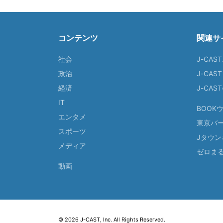
コンテンツ
関連サ
社会
J-CAS
政治
J-CAS
経済
J-CA
IT
BOOK
エンタメ
東京バ
スポーツ
Jタウン
メディア
ゼロま
動画
© 2026 J-CAST, Inc. All Rights Reserved.