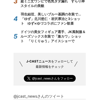
超ミニ丈ワンピで色気ダダ漏れ すらり神
スタイルの美貌
羽生結弦、美しいブルー基調の衣装で...
「ゆず」北川悠仁・岩沢厚治と3ショッ
ト ゆず×ゆづコラボにファン歓喜
ドイツの美女フィギュア選手、JK風制服＆
ルーズソックス衣装で「激カワ」ショッ
ト 「りくりゅう」アイスショーで
J-CASTニュース
をフォローして
最新情報をチェック
@jcast_newsさんのツイート