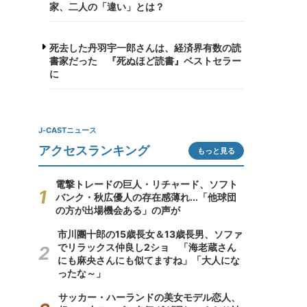
家、二人の「違い」とは？
死去した丹羽宇一郎さんは、経済界有数の読
書家だった 『死ぬほど読書』ベストセラー
に
J-CASTニュース
アクセスランキング
もっと見る
電撃トレードの巨人・リチャード、ソフト
バンク・秋広優人の存在感薄れ...「他球団
の方が出場機会ある」の声が
市川團十郎の15歳長女＆13歳長男、ソファ
でリラックス仲良し2ショ 「海老蔵さん
にも麻央さんにも似てますね」「大人にな
ったな～」
サッカー・ハーランドの美女モデル恋人、