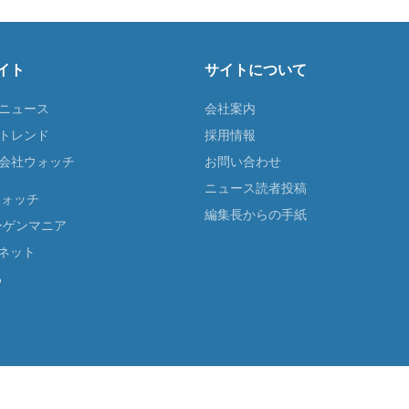
イト
サイトについて
Tニュース
会社案内
Tトレンド
採用情報
ST会社ウォッチ
お問い合わせ
ニュース読者投稿
ウォッチ
編集長からの手紙
ーゲンマニア
ネット
る