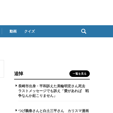
動画
クイズ
追悼
一覧を見る
長崎市出身・平和訴えた美輪明宏さん死去
ラストメッセージでも訴え「愛があれば 戦
争なんか起こりません」
つげ義春さんと白土三平さん カリスマ漫画