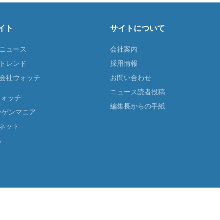
イト
サイトについて
Tニュース
会社案内
Tトレンド
採用情報
ST会社ウォッチ
お問い合わせ
ニュース読者投稿
ウォッチ
編集長からの手紙
ーゲンマニア
ネット
る