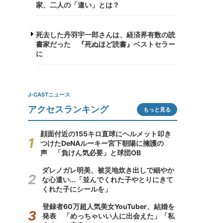
家、二人の「違い」とは？
死去した丹羽宇一郎さんは、経済界有数の読
書家だった 『死ぬほど読書』ベストセラー
に
J-CASTニュース
アクセスランキング
もっと見る
顔面付近の155キロ直球にヘルメット叩き
つけたDeNAルーキー宮下朝陽に擁護の
声 「負けん気必要」と球団OB
ダレノガレ明美、被災地炊き出しで細やか
な心遣い...「並んでくれた子やとりにきて
くれた子にシールを」
登録者60万超人気美女YouTuber、結婚を
発表 「めっちゃいい人に出会えた」「私