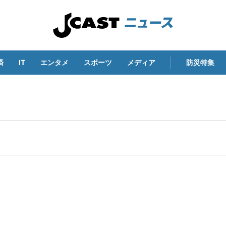
済
IT
エンタメ
スポーツ
メディア
防災特集