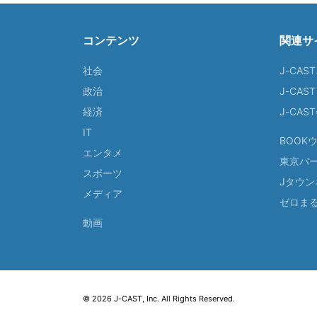
コンテンツ
関連サ
社会
J-CAS
政治
J-CAS
経済
J-CA
IT
BOOK
エンタメ
東京バ
スポーツ
Jタウン
メディア
ゼロま
動画
© 2026 J-CAST, Inc. All Rights Reserved.