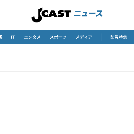
済
IT
エンタメ
スポーツ
メディア
防災特集