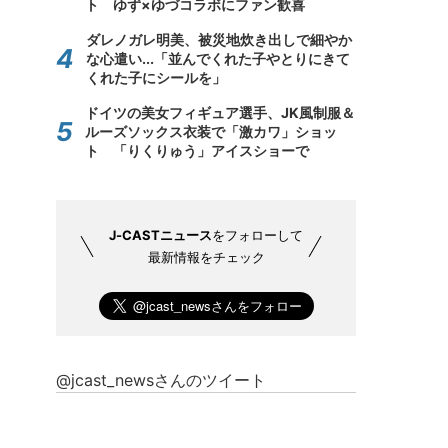
ト ゆず×ゆづコラボにファン歓喜
ダレノガレ明美、被災地炊き出しで細やか
な心遣い...「並んでくれた子やとりにきて
くれた子にシールを」
ドイツの美女フィギュア選手、JK風制服＆
ルーズソックス衣装で「激カワ」ショッ
ト 「りくりゅう」アイスショーで
J-CASTニュース
をフォローして
最新情報をチェック
@jcast_newsさんのツイート