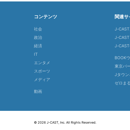
コンテンツ
関連サ
社会
J-CAS
政治
J-CAS
経済
J-CA
IT
BOOK
エンタメ
東京バ
スポーツ
Jタウン
メディア
ゼロま
動画
© 2026 J-CAST, Inc. All Rights Reserved.