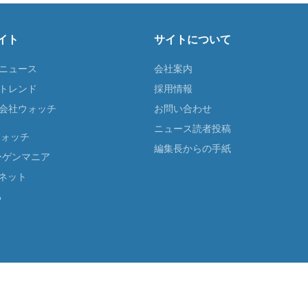
イト
サイトについて
Tニュース
会社案内
Tトレンド
採用情報
ST会社ウォッチ
お問い合わせ
ニュース読者投稿
ウォッチ
編集長からの手紙
ーゲンマニア
ネット
る