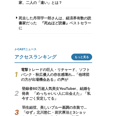
家、二人の「違い」とは？
死去した丹羽宇一郎さんは、経済界有数の読
書家だった 『死ぬほど読書』ベストセラー
に
J-CASTニュース
アクセスランキング
もっと見る
電撃トレードの巨人・リチャード、ソフト
バンク・秋広優人の存在感薄れ...「他球団
の方が出場機会ある」の声が
登録者60万超人気美女YouTuber、結婚を
発表 「めっちゃいい人に出会えた」「私
今すごく安定してる」
羽生結弦、美しいブルー基調の衣装で...
「ゆず」北川悠仁・岩沢厚治と3ショッ