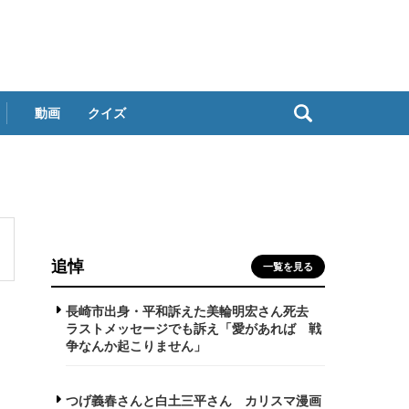
動画
クイズ
追悼
一覧を見る
長崎市出身・平和訴えた美輪明宏さん死去
ラストメッセージでも訴え「愛があれば 戦
争なんか起こりません」
つげ義春さんと白土三平さん カリスマ漫画