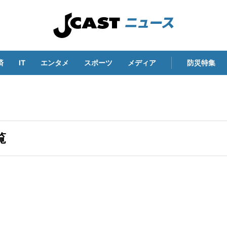
済
IT
エンタメ
スポーツ
メディア
防災特集
覧