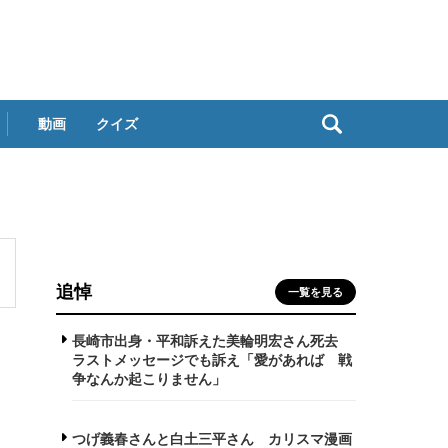
動画
クイズ
追悼
一覧を見る
長崎市出身・平和訴えた美輪明宏さん死去
ラストメッセージでも訴え「愛があれば 戦
争なんか起こりません」
つげ義春さんと白土三平さん カリスマ漫画