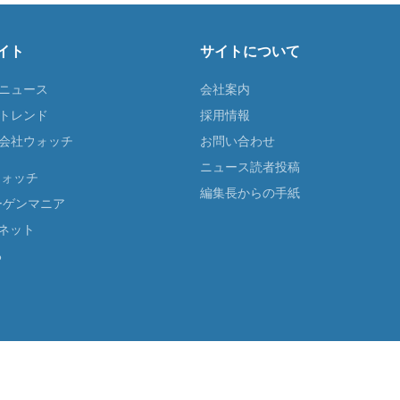
イト
サイトについて
Tニュース
会社案内
Tトレンド
採用情報
ST会社ウォッチ
お問い合わせ
ニュース読者投稿
ウォッチ
編集長からの手紙
ーゲンマニア
ネット
る