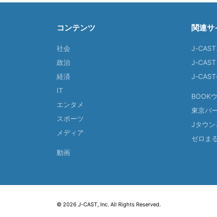
コンテンツ
関連サ
社会
J-CAS
政治
J-CAS
経済
J-CA
IT
BOOK
エンタメ
東京バ
スポーツ
Jタウン
メディア
ゼロま
動画
© 2026 J-CAST, Inc. All Rights Reserved.