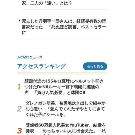
家、二人の「違い」とは？
死去した丹羽宇一郎さんは、経済界有数の読
書家だった 『死ぬほど読書』ベストセラー
に
J-CASTニュース
アクセスランキング
もっと見る
顔面付近の155キロ直球にヘルメット叩き
つけたDeNAルーキー宮下朝陽に擁護の
声 「負けん気必要」と球団OB
ダレノガレ明美、被災地炊き出しで細やか
な心遣い...「並んでくれた子やとりにきて
くれた子にシールを」
登録者60万超人気美女YouTuber、結婚を
発表 「めっちゃいい人に出会えた」「私