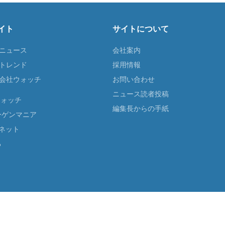
イト
サイトについて
Tニュース
会社案内
Tトレンド
採用情報
ST会社ウォッチ
お問い合わせ
ニュース読者投稿
ウォッチ
編集長からの手紙
ーゲンマニア
ネット
る