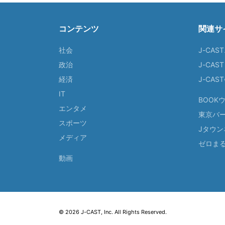
コンテンツ
関連サ
社会
J-CAS
政治
J-CAS
経済
J-CA
IT
BOOK
エンタメ
東京バ
スポーツ
Jタウン
メディア
ゼロま
動画
© 2026 J-CAST, Inc. All Rights Reserved.