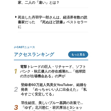
家、二人の「違い」とは？
死去した丹羽宇一郎さんは、経済界有数の読
書家だった 『死ぬほど読書』ベストセラー
に
J-CASTニュース
アクセスランキング
もっと見る
電撃トレードの巨人・リチャード、ソフト
バンク・秋広優人の存在感薄れ...「他球団
の方が出場機会ある」の声が
登録者60万超人気美女YouTuber、結婚を
発表 「めっちゃいい人に出会えた」「私
今すごく安定してる」
羽生結弦、美しいブルー基調の衣装で...
「ゆず」北川悠仁・岩沢厚治と3ショッ