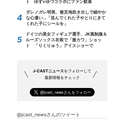
ト ゆず×ゆづコラボにファン歓喜
ダレノガレ明美、被災地炊き出しで細やか
な心遣い...「並んでくれた子やとりにきて
くれた子にシールを」
ドイツの美女フィギュア選手、JK風制服＆
ルーズソックス衣装で「激カワ」ショッ
ト 「りくりゅう」アイスショーで
J-CASTニュース
をフォローして
最新情報をチェック
@jcast_newsさんのツイート