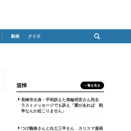
動画
クイズ
追悼
一覧を見る
長崎市出身・平和訴えた美輪明宏さん死去
ラストメッセージでも訴え「愛があれば 戦
争なんか起こりません」
つげ義春さんと白土三平さん カリスマ漫画