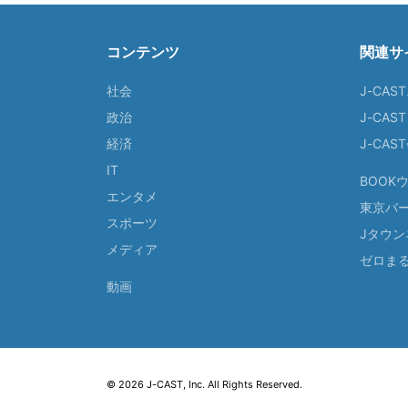
コンテンツ
関連サ
社会
J-CAS
政治
J-CAS
経済
J-CA
IT
BOOK
エンタメ
東京バ
スポーツ
Jタウン
メディア
ゼロま
動画
© 2026 J-CAST, Inc. All Rights Reserved.