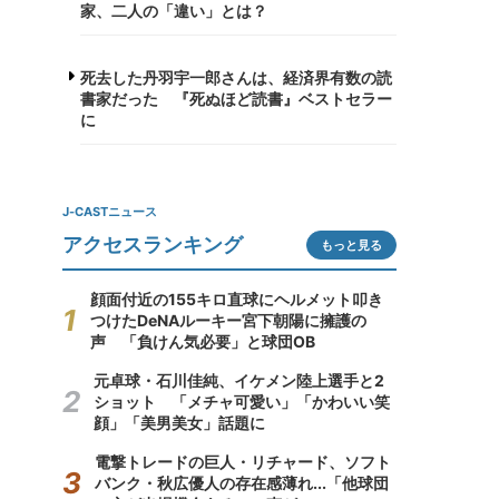
家、二人の「違い」とは？
死去した丹羽宇一郎さんは、経済界有数の読
書家だった 『死ぬほど読書』ベストセラー
に
J-CASTニュース
アクセスランキング
もっと見る
顔面付近の155キロ直球にヘルメット叩き
つけたDeNAルーキー宮下朝陽に擁護の
声 「負けん気必要」と球団OB
元卓球・石川佳純、イケメン陸上選手と2
ショット 「メチャ可愛い」「かわいい笑
顔」「美男美女」話題に
電撃トレードの巨人・リチャード、ソフト
バンク・秋広優人の存在感薄れ...「他球団