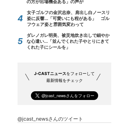
の方が出場機会ある」の声が
女子ゴルフの金沢志奈、肩出し白ノースリ
姿に反響...「可愛いにも程がある」 ゴル
フウェア姿と雰囲気変わって
ダレノガレ明美、被災地炊き出しで細やか
な心遣い...「並んでくれた子やとりにきて
くれた子にシールを」
J-CASTニュース
をフォローして
最新情報をチェック
@jcast_newsさんのツイート