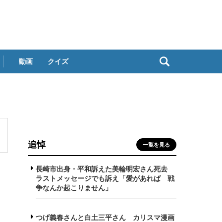
動画
クイズ
追悼
一覧を見る
長崎市出身・平和訴えた美輪明宏さん死去
ラストメッセージでも訴え「愛があれば 戦
争なんか起こりません」
つげ義春さんと白土三平さん カリスマ漫画