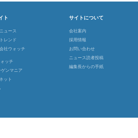
イト
サイトについて
Tニュース
会社案内
Tトレンド
採用情報
ST会社ウォッチ
お問い合わせ
ニュース読者投稿
ウォッチ
編集長からの手紙
ーゲンマニア
ネット
る