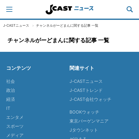
J-CASTニュース
チャンネルがーどまんに関する記事 一覧
チャンネルがーどまんに関する記事 一覧
コンテンツ
関連サイト
社会
J-CASTニュース
政治
J-CASTトレンド
経済
J-CAST会社ウォッチ
IT
BOOKウォッチ
エンタメ
東京バーゲンマニア
スポーツ
Jタウンネット
メディア
ゼロまる