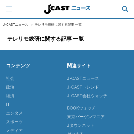
J-CASTニュース
テレリモ総研に関する記事 一覧
テレリモ総研に関する記事 一覧
コンテンツ
関連サイト
社会
J-CASTニュース
政治
J-CASTトレンド
経済
J-CAST会社ウォッチ
IT
BOOKウォッチ
エンタメ
東京バーゲンマニア
スポーツ
Jタウンネット
メディア
ゼロまる