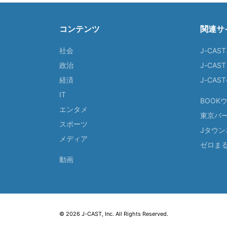
コンテンツ
関連サ
社会
J-CAS
政治
J-CAS
経済
J-CA
IT
BOOK
エンタメ
東京バ
スポーツ
Jタウン
メディア
ゼロま
動画
© 2026 J-CAST, Inc. All Rights Reserved.