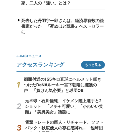
家、二人の「違い」とは？
死去した丹羽宇一郎さんは、経済界有数の読
書家だった 『死ぬほど読書』ベストセラー
に
J-CASTニュース
アクセスランキング
もっと見る
顔面付近の155キロ直球にヘルメット叩き
つけたDeNAルーキー宮下朝陽に擁護の
声 「負けん気必要」と球団OB
元卓球・石川佳純、イケメン陸上選手と2
ショット 「メチャ可愛い」「かわいい笑
顔」「美男美女」話題に
電撃トレードの巨人・リチャード、ソフト
バンク・秋広優人の存在感薄れ...「他球団