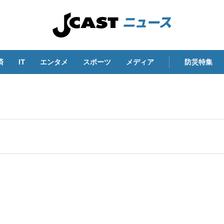
済
IT
エンタメ
スポーツ
メディア
防災特集