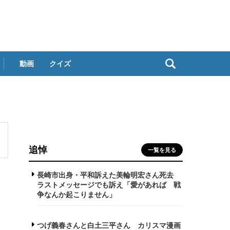
動画
クイズ
追悼
一覧を見る
長崎市出身・平和訴えた美輪明宏さん死去
ラストメッセージでも訴え「愛があれば 戦
争なんか起こりません」
つげ義春さんと白土三平さん カリスマ漫画