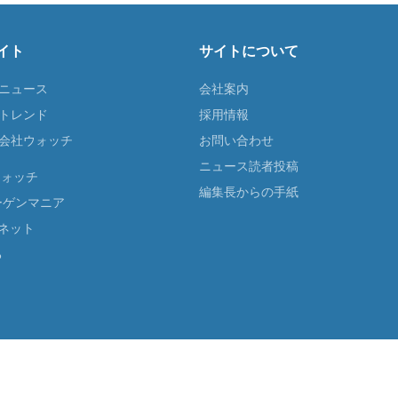
イト
サイトについて
Tニュース
会社案内
Tトレンド
採用情報
ST会社ウォッチ
お問い合わせ
ニュース読者投稿
ウォッチ
編集長からの手紙
ーゲンマニア
ネット
る