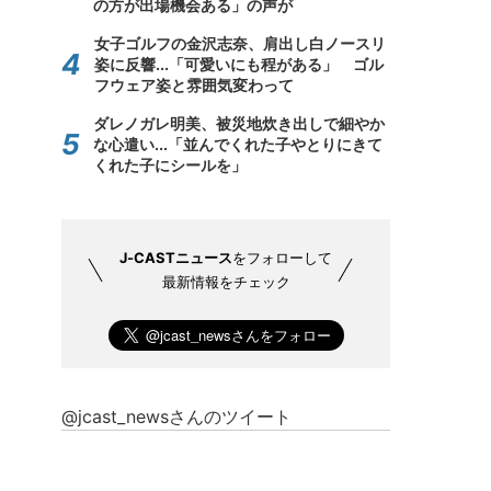
の方が出場機会ある」の声が
女子ゴルフの金沢志奈、肩出し白ノースリ
姿に反響...「可愛いにも程がある」 ゴル
フウェア姿と雰囲気変わって
ダレノガレ明美、被災地炊き出しで細やか
な心遣い...「並んでくれた子やとりにきて
くれた子にシールを」
J-CASTニュース
をフォローして
最新情報をチェック
@jcast_newsさんのツイート