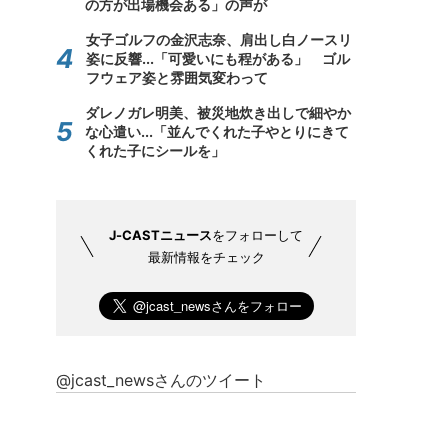
の方が出場機会ある」の声が
女子ゴルフの金沢志奈、肩出し白ノースリ
姿に反響...「可愛いにも程がある」 ゴル
フウェア姿と雰囲気変わって
ダレノガレ明美、被災地炊き出しで細やか
な心遣い...「並んでくれた子やとりにきて
くれた子にシールを」
J-CASTニュース
をフォローして
最新情報をチェック
@jcast_newsさんのツイート