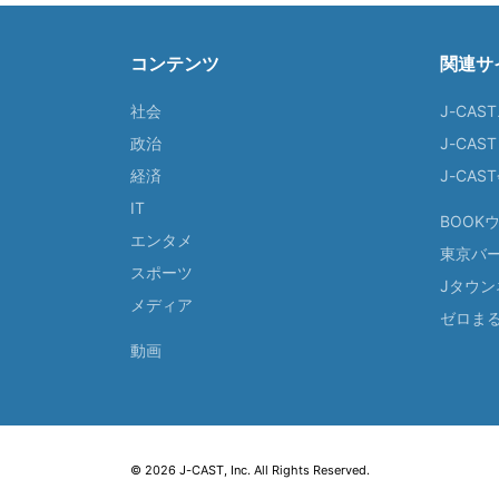
コンテンツ
関連サ
社会
J-CAS
政治
J-CAS
経済
J-CA
IT
BOOK
エンタメ
東京バ
スポーツ
Jタウン
メディア
ゼロま
動画
© 2026 J-CAST, Inc. All Rights Reserved.