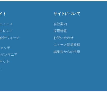
イト
サイトについて
Tニュース
会社案内
Tトレンド
採用情報
ST会社ウォッチ
お問い合わせ
ニュース読者投稿
ウォッチ
編集長からの手紙
ーゲンマニア
ネット
る