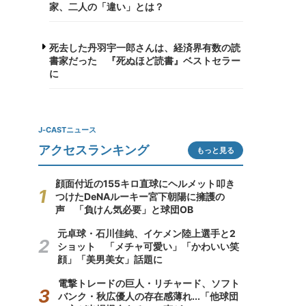
家、二人の「違い」とは？
死去した丹羽宇一郎さんは、経済界有数の読
書家だった 『死ぬほど読書』ベストセラー
に
J-CASTニュース
アクセスランキング
もっと見る
顔面付近の155キロ直球にヘルメット叩き
つけたDeNAルーキー宮下朝陽に擁護の
声 「負けん気必要」と球団OB
元卓球・石川佳純、イケメン陸上選手と2
ショット 「メチャ可愛い」「かわいい笑
顔」「美男美女」話題に
電撃トレードの巨人・リチャード、ソフト
バンク・秋広優人の存在感薄れ...「他球団