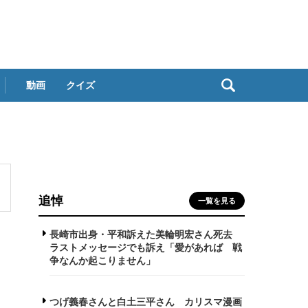
動画
クイズ
追悼
一覧を見る
長崎市出身・平和訴えた美輪明宏さん死去
ラストメッセージでも訴え「愛があれば 戦
争なんか起こりません」
つげ義春さんと白土三平さん カリスマ漫画