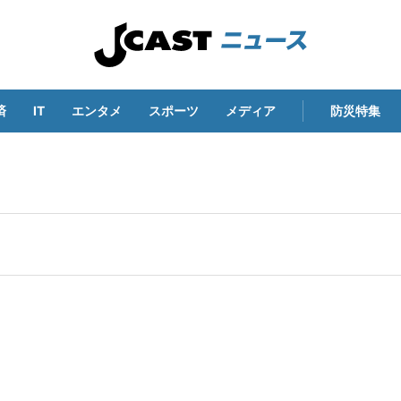
済
IT
エンタメ
スポーツ
メディア
防災特集