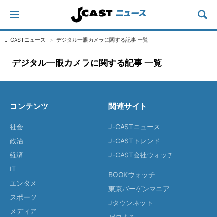
J-CASTニュース
デジタル一眼カメラに関する記事 一覧
デジタル一眼カメラに関する記事 一覧
コンテンツ
関連サイト
社会
J-CASTニュース
政治
J-CASTトレンド
経済
J-CAST会社ウォッチ
IT
BOOKウォッチ
エンタメ
東京バーゲンマニア
スポーツ
Jタウンネット
メディア
ゼロまる