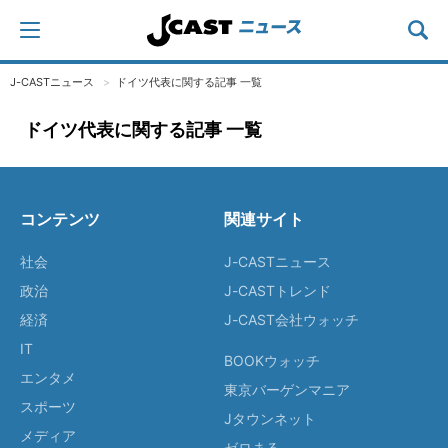
J-CASTニュース
ドイツ代表に関する記事 一覧
ドイツ代表に関する記事 一覧
コンテンツ
関連サイト
社会
J-CASTニュース
政治
J-CASTトレンド
経済
J-CAST会社ウォッチ
IT
BOOKウォッチ
エンタメ
東京バーゲンマニア
スポーツ
Jタウンネット
メディア
ゼロまる