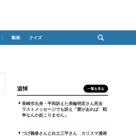
動画
クイズ
追悼
一覧を見る
長崎市出身・平和訴えた美輪明宏さん死去
ラストメッセージでも訴え「愛があれば 戦
争なんか起こりません」
つげ義春さんと白土三平さん カリスマ漫画