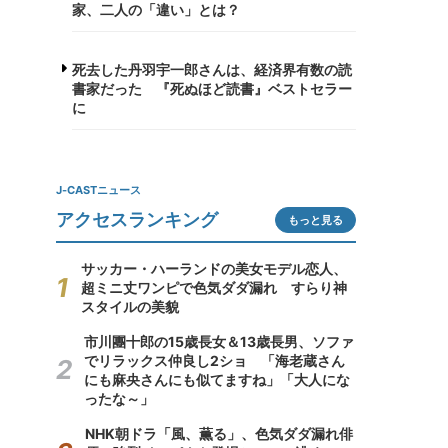
家、二人の「違い」とは？
死去した丹羽宇一郎さんは、経済界有数の読
書家だった 『死ぬほど読書』ベストセラー
に
J-CASTニュース
アクセスランキング
もっと見る
サッカー・ハーランドの美女モデル恋人、
超ミニ丈ワンピで色気ダダ漏れ すらり神
スタイルの美貌
市川團十郎の15歳長女＆13歳長男、ソファ
でリラックス仲良し2ショ 「海老蔵さん
にも麻央さんにも似てますね」「大人にな
ったな～」
NHK朝ドラ「風、薫る」、色気ダダ漏れ俳