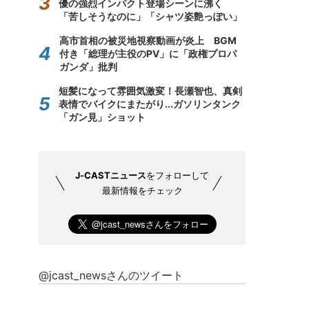
優の強烈インパクト登場シーンに沸く
「苦しそうなのに」「シャツ姿艶っぽい」
高市首相の被災地視察動画が炎上 BGM
付き「総理が主役のPV」に「政権プロパ
ガンダ」批判
短髪になって雰囲気激変！長瀬智也、真剣
表情でバイクにまたがり...ガソリンタンク
「ガン見」ショット
J-CASTニュース
をフォローして
最新情報をチェック
@jcast_newsさんのツイート