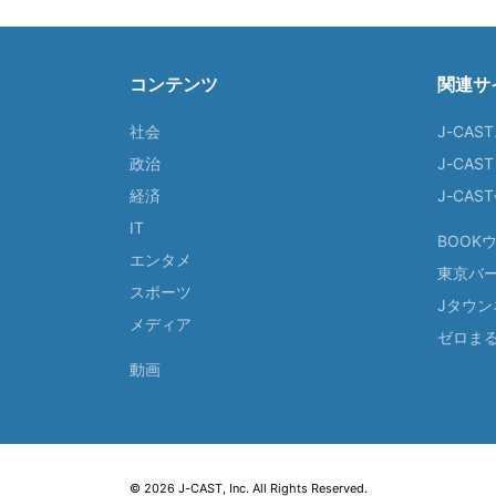
コンテンツ
関連サ
社会
J-CAS
政治
J-CAS
経済
J-CA
IT
BOOK
エンタメ
東京バ
スポーツ
Jタウン
メディア
ゼロま
動画
© 2026 J-CAST, Inc. All Rights Reserved.