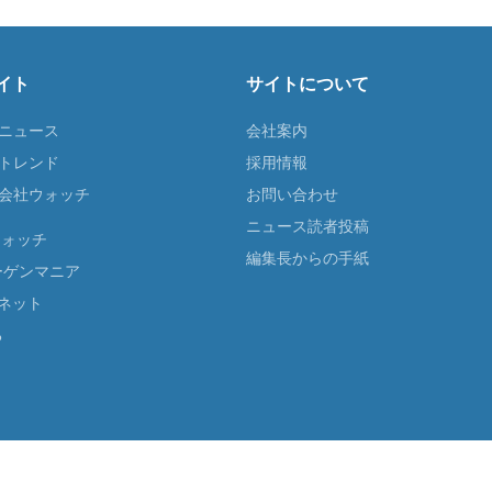
イト
サイトについて
Tニュース
会社案内
Tトレンド
採用情報
ST会社ウォッチ
お問い合わせ
ニュース読者投稿
ウォッチ
編集長からの手紙
ーゲンマニア
ネット
る