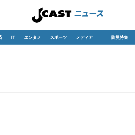
済
IT
エンタメ
スポーツ
メディア
防災特集