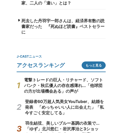
家、二人の「違い」とは？
死去した丹羽宇一郎さんは、経済界有数の読
書家だった 『死ぬほど読書』ベストセラー
に
J-CASTニュース
アクセスランキング
もっと見る
電撃トレードの巨人・リチャード、ソフト
バンク・秋広優人の存在感薄れ...「他球団
の方が出場機会ある」の声が
登録者60万超人気美女YouTuber、結婚を
発表 「めっちゃいい人に出会えた」「私
今すごく安定してる」
羽生結弦、美しいブルー基調の衣装で...
「ゆず」北川悠仁・岩沢厚治と3ショッ