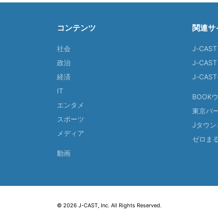
コンテンツ
関連サ
社会
J-CAS
政治
J-CAS
経済
J-CA
IT
BOOK
エンタメ
東京バ
スポーツ
Jタウン
メディア
ゼロま
動画
© 2026 J-CAST, Inc. All Rights Reserved.