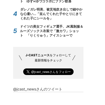
ト ゆず×ゆづコラボにファン歓喜
ダレノガレ明美、被災地炊き出しで細やか
な心遣い...「並んでくれた子やとりにきて
くれた子にシールを」
ドイツの美女フィギュア選手、JK風制服＆
ルーズソックス衣装で「激カワ」ショッ
ト 「りくりゅう」アイスショーで
J-CASTニュース
をフォローして
最新情報をチェック
@jcast_newsさんのツイート