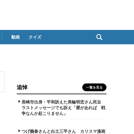
動画
クイズ
追悼
一覧を見る
長崎市出身・平和訴えた美輪明宏さん死去
ラストメッセージでも訴え「愛があれば 戦
争なんか起こりません」
つげ義春さんと白土三平さん カリスマ漫画