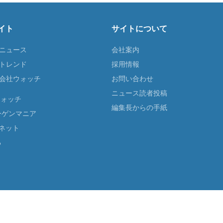
イト
サイトについて
Tニュース
会社案内
Tトレンド
採用情報
ST会社ウォッチ
お問い合わせ
ニュース読者投稿
ウォッチ
編集長からの手紙
ーゲンマニア
ネット
る