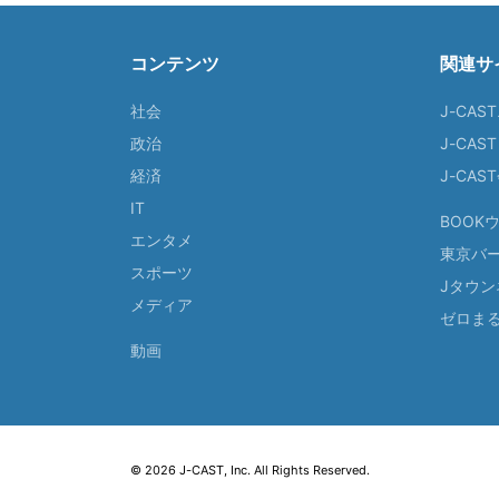
コンテンツ
関連サ
社会
J-CAS
政治
J-CAS
経済
J-CA
IT
BOOK
エンタメ
東京バ
スポーツ
Jタウン
メディア
ゼロま
動画
© 2026 J-CAST, Inc. All Rights Reserved.