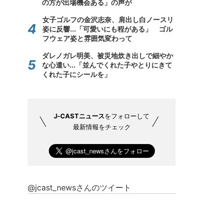
の方が出場機会ある」の声が
女子ゴルフの金沢志奈、肩出し白ノースリ
姿に反響...「可愛いにも程がある」 ゴル
フウェア姿と雰囲気変わって
ダレノガレ明美、被災地炊き出しで細やか
な心遣い...「並んでくれた子やとりにきて
くれた子にシールを」
J-CASTニュース
をフォローして
最新情報をチェック
@jcast_newsさんのツイート