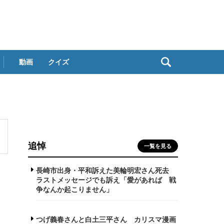
動画
クイズ
追悼
一覧を見る
長崎市出身・平和訴えた美輪明宏さん死去
ラストメッセージでも訴え「愛があれば 戦
争なんか起こりません」
つげ義春さんと白土三平さん カリスマ漫画