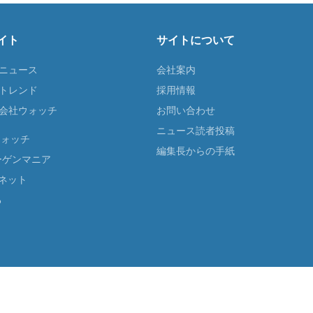
イト
サイトについて
Tニュース
会社案内
Tトレンド
採用情報
ST会社ウォッチ
お問い合わせ
ニュース読者投稿
ウォッチ
編集長からの手紙
ーゲンマニア
ネット
る