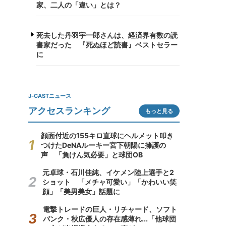
家、二人の「違い」とは？
死去した丹羽宇一郎さんは、経済界有数の読
書家だった 『死ぬほど読書』ベストセラー
に
J-CASTニュース
アクセスランキング
もっと見る
顔面付近の155キロ直球にヘルメット叩き
つけたDeNAルーキー宮下朝陽に擁護の
声 「負けん気必要」と球団OB
元卓球・石川佳純、イケメン陸上選手と2
ショット 「メチャ可愛い」「かわいい笑
顔」「美男美女」話題に
電撃トレードの巨人・リチャード、ソフト
バンク・秋広優人の存在感薄れ...「他球団