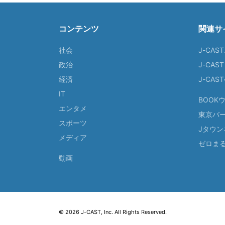
コンテンツ
関連サ
社会
J-CAS
政治
J-CAS
経済
J-CA
IT
BOOK
エンタメ
東京バ
スポーツ
Jタウン
メディア
ゼロま
動画
© 2026 J-CAST, Inc. All Rights Reserved.