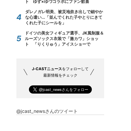
ト ゆず×ゆづコラボにファン歓喜
ダレノガレ明美、被災地炊き出しで細やか
な心遣い...「並んでくれた子やとりにきて
くれた子にシールを」
ドイツの美女フィギュア選手、JK風制服＆
ルーズソックス衣装で「激カワ」ショッ
ト 「りくりゅう」アイスショーで
J-CASTニュース
をフォローして
最新情報をチェック
@jcast_newsさんのツイート