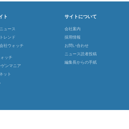
イト
サイトについて
Tニュース
会社案内
Tトレンド
採用情報
ST会社ウォッチ
お問い合わせ
ニュース読者投稿
ウォッチ
編集長からの手紙
ーゲンマニア
ネット
る