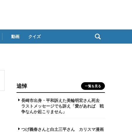
動画
クイズ
追悼
一覧を見る
長崎市出身・平和訴えた美輪明宏さん死去
ラストメッセージでも訴え「愛があれば 戦
争なんか起こりません」
つげ義春さんと白土三平さん カリスマ漫画