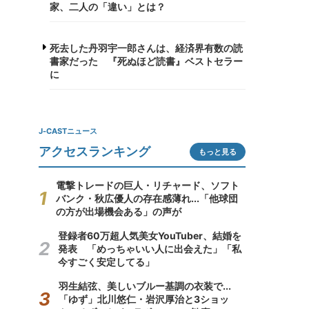
家、二人の「違い」とは？
死去した丹羽宇一郎さんは、経済界有数の読
書家だった 『死ぬほど読書』ベストセラー
に
J-CASTニュース
アクセスランキング
もっと見る
電撃トレードの巨人・リチャード、ソフト
バンク・秋広優人の存在感薄れ...「他球団
の方が出場機会ある」の声が
登録者60万超人気美女YouTuber、結婚を
発表 「めっちゃいい人に出会えた」「私
今すごく安定してる」
羽生結弦、美しいブルー基調の衣装で...
「ゆず」北川悠仁・岩沢厚治と3ショッ