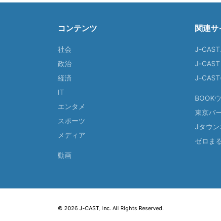
コンテンツ
関連サ
社会
J-CAS
政治
J-CAS
経済
J-CA
IT
BOOK
エンタメ
東京バ
スポーツ
Jタウン
メディア
ゼロま
動画
© 2026 J-CAST, Inc. All Rights Reserved.