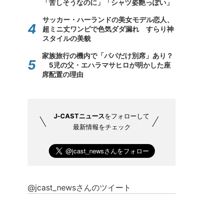
「苦しそうなのに」「シャツ姿艶っぽい」
サッカー・ハーランドの美女モデル恋人、
超ミニ丈ワンピで色気ダダ漏れ すらり神
スタイルの美貌
家族旅行の機内で「パパだけ別席」あり？
5児の父・エハラマサヒロが明かした座
席配置の理由
J-CASTニュース
をフォローして
最新情報をチェック
@jcast_newsさんのツイート