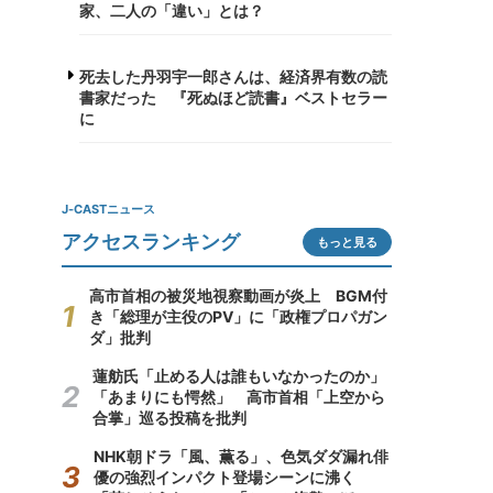
家、二人の「違い」とは？
死去した丹羽宇一郎さんは、経済界有数の読
書家だった 『死ぬほど読書』ベストセラー
に
J-CASTニュース
アクセスランキング
もっと見る
高市首相の被災地視察動画が炎上 BGM付
き「総理が主役のPV」に「政権プロパガン
ダ」批判
蓮舫氏「止める人は誰もいなかったのか」
「あまりにも愕然」 高市首相「上空から
合掌」巡る投稿を批判
NHK朝ドラ「風、薫る」、色気ダダ漏れ俳
優の強烈インパクト登場シーンに沸く