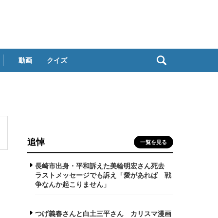
動画
クイズ
追悼
一覧を見る
長崎市出身・平和訴えた美輪明宏さん死去
ラストメッセージでも訴え「愛があれば 戦
争なんか起こりません」
つげ義春さんと白土三平さん カリスマ漫画