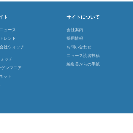
イト
サイトについて
Tニュース
会社案内
Tトレンド
採用情報
ST会社ウォッチ
お問い合わせ
ニュース読者投稿
ウォッチ
編集長からの手紙
ーゲンマニア
ネット
る