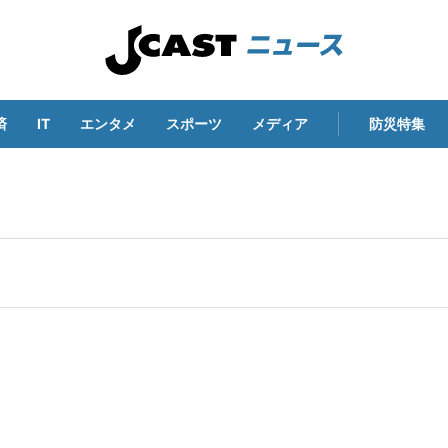
済
IT
エンタメ
スポーツ
メディア
防災特集