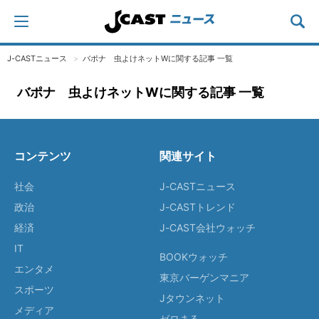
J-CASTニュース
バポナ 虫よけネットWに関する記事 一覧
バポナ 虫よけネットWに関する記事 一覧
コンテンツ
関連サイト
社会
J-CASTニュース
政治
J-CASTトレンド
経済
J-CAST会社ウォッチ
IT
BOOKウォッチ
エンタメ
東京バーゲンマニア
スポーツ
Jタウンネット
メディア
ゼロまる