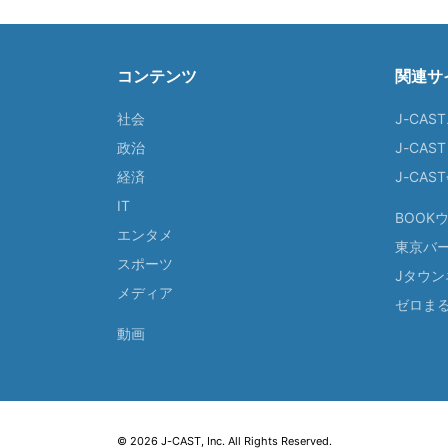
コンテンツ
関連サ
社会
J-CAS
政治
J-CAS
経済
J-CA
IT
BOOK
エンタメ
東京バ
スポーツ
Jタウン
メディア
ゼロま
動画
© 2026 J-CAST, Inc. All Rights Reserved.