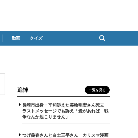
動画
クイズ
追悼
一覧を見る
長崎市出身・平和訴えた美輪明宏さん死去
ラストメッセージでも訴え「愛があれば 戦
争なんか起こりません」
つげ義春さんと白土三平さん カリスマ漫画