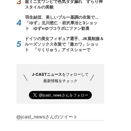
超ミニ丈ワンピで色気ダダ漏れ すらり神
スタイルの美貌
羽生結弦、美しいブルー基調の衣装で...
「ゆず」北川悠仁・岩沢厚治と3ショッ
ト ゆず×ゆづコラボにファン歓喜
ドイツの美女フィギュア選手、JK風制服＆
ルーズソックス衣装で「激カワ」ショッ
ト 「りくりゅう」アイスショーで
J-CASTニュース
をフォローして
最新情報をチェック
@jcast_newsさんのツイート