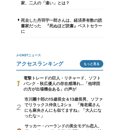
家、二人の「違い」とは？
死去した丹羽宇一郎さんは、経済界有数の読
書家だった 『死ぬほど読書』ベストセラー
に
J-CASTニュース
アクセスランキング
もっと見る
電撃トレードの巨人・リチャード、ソフト
バンク・秋広優人の存在感薄れ...「他球団
の方が出場機会ある」の声が
市川團十郎の15歳長女＆13歳長男、ソファ
でリラックス仲良し2ショ 「海老蔵さん
にも麻央さんにも似てますね」「大人にな
ったな～」
サッカー・ハーランドの美女モデル恋人、