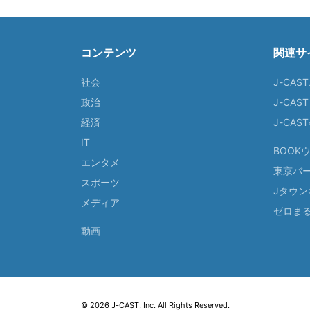
コンテンツ
関連サ
社会
J-CAS
政治
J-CAS
経済
J-CA
IT
BOOK
エンタメ
東京バ
スポーツ
Jタウン
メディア
ゼロま
動画
© 2026 J-CAST, Inc. All Rights Reserved.