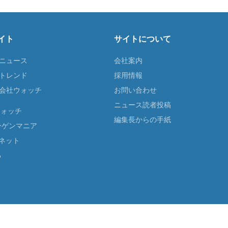
イト
サイトについて
Tニュース
会社案内
Tトレンド
採用情報
ST会社ウォッチ
お問い合わせ
ニュース読者投稿
ウォッチ
編集長からの手紙
ーゲンマニア
ネット
る