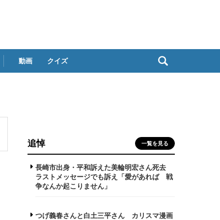
動画
クイズ
追悼
一覧を見る
長崎市出身・平和訴えた美輪明宏さん死去
ラストメッセージでも訴え「愛があれば 戦
争なんか起こりません」
つげ義春さんと白土三平さん カリスマ漫画