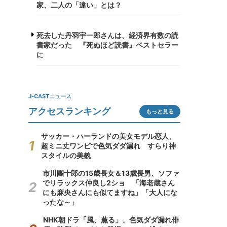
家、二人の「違い」とは？
死去した丹羽宇一郎さんは、経済界有数の読
書家だった 『死ぬほど読書』ベストセラー
に
J-CASTニュース
アクセスランキング
もっと見る
サッカー・ハーランドの美女モデル恋人、
超ミニ丈ワンピで色気ダダ漏れ すらり神
スタイルの美貌
市川團十郎の15歳長女＆13歳長男、ソファ
でリラックス仲良し2ショ 「海老蔵さん
にも麻央さんにも似てますね」「大人にな
ったな～」
NHK朝ドラ「風、薫る」、色気ダダ漏れ俳