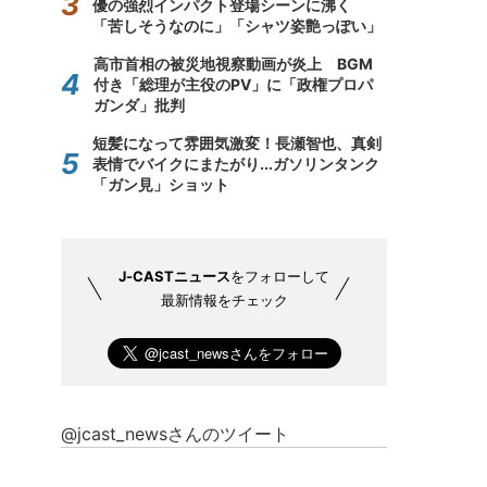
優の強烈インパクト登場シーンに沸く
「苦しそうなのに」「シャツ姿艶っぽい」
高市首相の被災地視察動画が炎上 BGM
付き「総理が主役のPV」に「政権プロパ
ガンダ」批判
短髪になって雰囲気激変！長瀬智也、真剣
表情でバイクにまたがり...ガソリンタンク
「ガン見」ショット
J-CASTニュース
をフォローして
最新情報をチェック
@jcast_newsさんのツイート