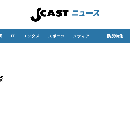
済
IT
エンタメ
スポーツ
メディア
防災特集
覧