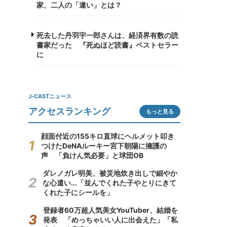
家、二人の「違い」とは？
死去した丹羽宇一郎さんは、経済界有数の読
書家だった 『死ぬほど読書』ベストセラー
に
J-CASTニュース
アクセスランキング
もっと見る
顔面付近の155キロ直球にヘルメット叩き
つけたDeNAルーキー宮下朝陽に擁護の
声 「負けん気必要」と球団OB
ダレノガレ明美、被災地炊き出しで細やか
な心遣い...「並んでくれた子やとりにきて
くれた子にシールを」
登録者60万超人気美女YouTuber、結婚を
発表 「めっちゃいい人に出会えた」「私