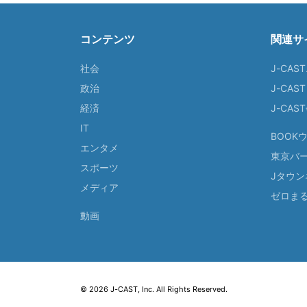
コンテンツ
関連サ
社会
J-CAS
政治
J-CAS
経済
J-CA
IT
BOOK
エンタメ
東京バ
スポーツ
Jタウン
メディア
ゼロま
動画
© 2026 J-CAST, Inc. All Rights Reserved.