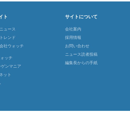
イト
サイトについて
Tニュース
会社案内
Tトレンド
採用情報
ST会社ウォッチ
お問い合わせ
ニュース読者投稿
ウォッチ
編集長からの手紙
ーゲンマニア
ネット
る