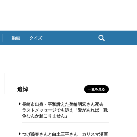
動画
クイズ
追悼
一覧を見る
長崎市出身・平和訴えた美輪明宏さん死去
ラストメッセージでも訴え「愛があれば 戦
争なんか起こりません」
つげ義春さんと白土三平さん カリスマ漫画