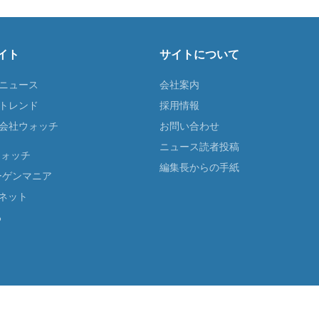
イト
サイトについて
Tニュース
会社案内
Tトレンド
採用情報
ST会社ウォッチ
お問い合わせ
ニュース読者投稿
ウォッチ
編集長からの手紙
ーゲンマニア
ネット
る