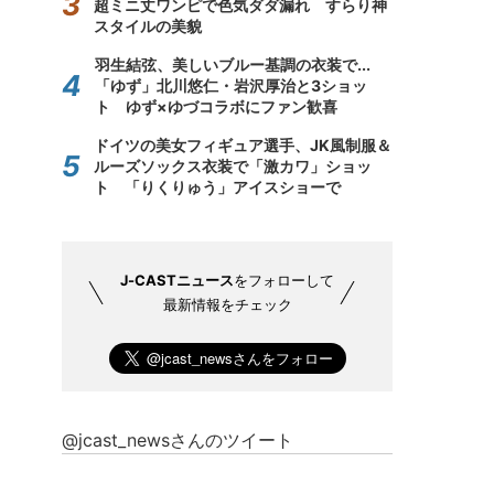
超ミニ丈ワンピで色気ダダ漏れ すらり神
スタイルの美貌
羽生結弦、美しいブルー基調の衣装で...
「ゆず」北川悠仁・岩沢厚治と3ショッ
ト ゆず×ゆづコラボにファン歓喜
ドイツの美女フィギュア選手、JK風制服＆
ルーズソックス衣装で「激カワ」ショッ
ト 「りくりゅう」アイスショーで
J-CASTニュース
をフォローして
最新情報をチェック
@jcast_newsさんのツイート