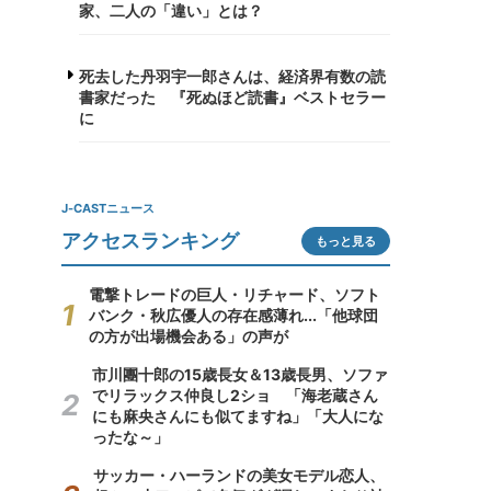
家、二人の「違い」とは？
死去した丹羽宇一郎さんは、経済界有数の読
書家だった 『死ぬほど読書』ベストセラー
に
J-CASTニュース
アクセスランキング
もっと見る
電撃トレードの巨人・リチャード、ソフト
バンク・秋広優人の存在感薄れ...「他球団
の方が出場機会ある」の声が
市川團十郎の15歳長女＆13歳長男、ソファ
でリラックス仲良し2ショ 「海老蔵さん
にも麻央さんにも似てますね」「大人にな
ったな～」
サッカー・ハーランドの美女モデル恋人、