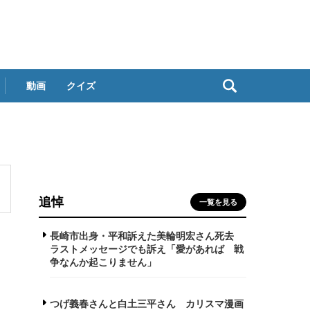
動画
クイズ
追悼
一覧を見る
長崎市出身・平和訴えた美輪明宏さん死去
ラストメッセージでも訴え「愛があれば 戦
争なんか起こりません」
つげ義春さんと白土三平さん カリスマ漫画