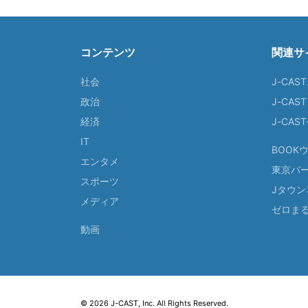
コンテンツ
関連サ
社会
J-CAS
政治
J-CAS
経済
J-CA
IT
BOOK
エンタメ
東京バ
スポーツ
Jタウン
メディア
ゼロま
動画
© 2026 J-CAST, Inc. All Rights Reserved.