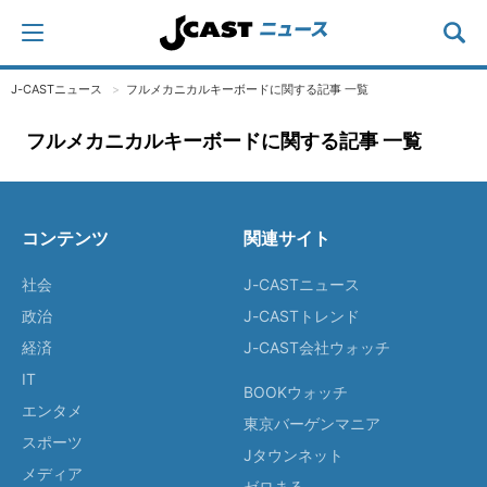
J-CASTニュース
フルメカニカルキーボードに関する記事 一覧
フルメカニカルキーボードに関する記事 一覧
コンテンツ
関連サイト
社会
J-CASTニュース
政治
J-CASTトレンド
経済
J-CAST会社ウォッチ
IT
BOOKウォッチ
エンタメ
東京バーゲンマニア
スポーツ
Jタウンネット
メディア
ゼロまる