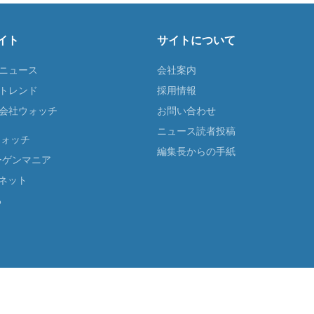
イト
サイトについて
Tニュース
会社案内
Tトレンド
採用情報
ST会社ウォッチ
お問い合わせ
ニュース読者投稿
ウォッチ
編集長からの手紙
ーゲンマニア
ネット
る