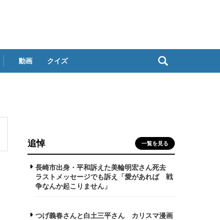
動画
クイズ
追悼
一覧を見る
長崎市出身・平和訴えた美輪明宏さん死去
ラストメッセージでも訴え「愛があれば 戦
争なんか起こりません」
つげ義春さんと白土三平さん カリスマ漫画