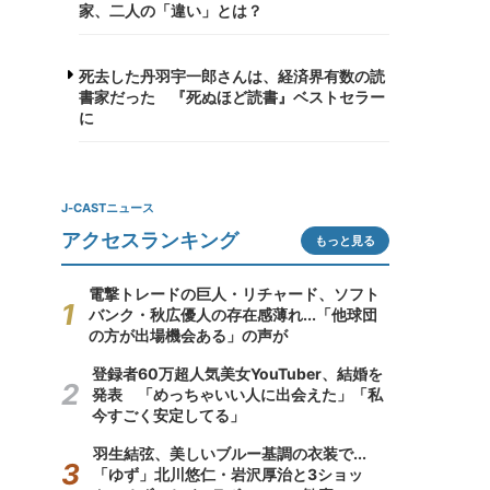
家、二人の「違い」とは？
死去した丹羽宇一郎さんは、経済界有数の読
書家だった 『死ぬほど読書』ベストセラー
に
J-CASTニュース
アクセスランキング
もっと見る
電撃トレードの巨人・リチャード、ソフト
バンク・秋広優人の存在感薄れ...「他球団
の方が出場機会ある」の声が
登録者60万超人気美女YouTuber、結婚を
発表 「めっちゃいい人に出会えた」「私
今すごく安定してる」
羽生結弦、美しいブルー基調の衣装で...
「ゆず」北川悠仁・岩沢厚治と3ショッ