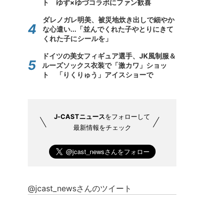
ト ゆず×ゆづコラボにファン歓喜
ダレノガレ明美、被災地炊き出しで細やか
な心遣い...「並んでくれた子やとりにきて
くれた子にシールを」
ドイツの美女フィギュア選手、JK風制服＆
ルーズソックス衣装で「激カワ」ショッ
ト 「りくりゅう」アイスショーで
J-CASTニュース
をフォローして
最新情報をチェック
@jcast_newsさんのツイート