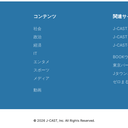
コンテンツ
関連サ
社会
J-CAS
政治
J-CAS
経済
J-CA
IT
BOOK
エンタメ
東京バ
スポーツ
Jタウン
メディア
ゼロま
動画
© 2026 J-CAST, Inc. All Rights Reserved.