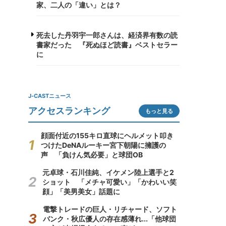
家、二人の「違い」とは？
死去した丹羽宇一郎さんは、経済界有数の読
書家だった 『死ぬほど読書』ベストセラー
に
J-CASTニュース
アクセスランキング
もっと見る
顔面付近の155キロ直球にヘルメット叩き
つけたDeNAルーキー宮下朝陽に擁護の
声 「負けん気必要」と球団OB
元卓球・石川佳純、イケメン陸上選手と2
ショット 「メチャ可愛い」「かわいい笑
顔」「美男美女」話題に
電撃トレードの巨人・リチャード、ソフト
バンク・秋広優人の存在感薄れ...「他球団