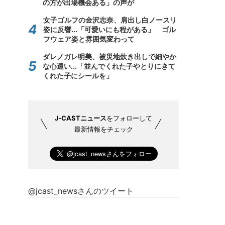
の方が出場機会ある」の声が
女子ゴルフの金沢志奈、肩出し白ノースリ
姿に反響...「可愛いにも程がある」 ゴル
フウェア姿と雰囲気変わって
ダレノガレ明美、被災地炊き出しで細やか
な心遣い...「並んでくれた子やとりにきて
くれた子にシールを」
J-CASTニュース
をフォローして
最新情報をチェック
@jcast_newsさんのツイート