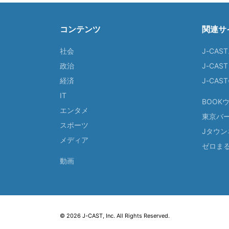
コンテンツ
関連サ
社会
J-CAS
政治
J-CAS
経済
J-CA
IT
BOOK
エンタメ
東京バ
スポーツ
Jタウン
メディア
ゼロま
動画
© 2026 J-CAST, Inc. All Rights Reserved.