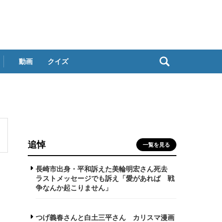
動画
クイズ
追悼
一覧を見る
長崎市出身・平和訴えた美輪明宏さん死去
ラストメッセージでも訴え「愛があれば 戦
争なんか起こりません」
つげ義春さんと白土三平さん カリスマ漫画