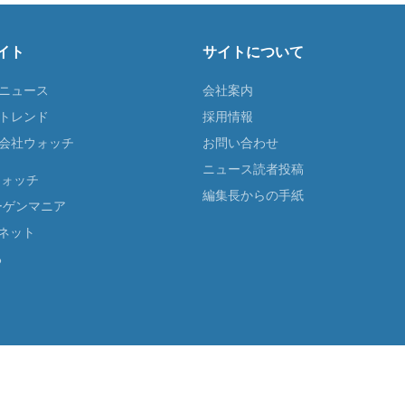
イト
サイトについて
Tニュース
会社案内
Tトレンド
採用情報
ST会社ウォッチ
お問い合わせ
ニュース読者投稿
ウォッチ
編集長からの手紙
ーゲンマニア
ネット
る